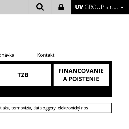
UV
GROUP s.r.o.
dnávka
Kontakt
FINANCOVANIE
TZB
A POISTENIE
tlaku, termovízia, dataloggery, elektronický nos