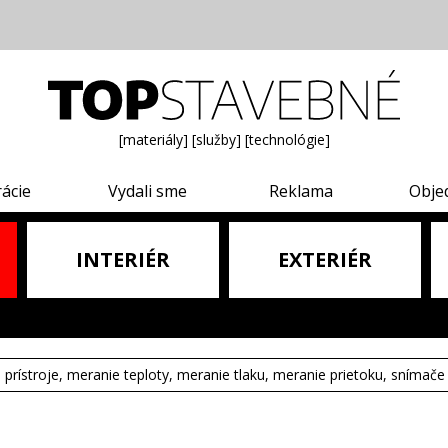
[materiály]
[služby]
[technológie]
rácie
Vydali sme
Reklama
Obje
INTERIÉR
EXTERIÉR
e prístroje, meranie teploty, meranie tlaku, meranie prietoku, snímače 