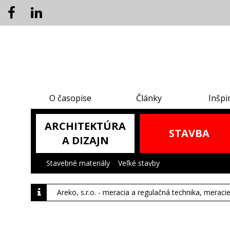
O časopise
Články
Inšpi
ARCHITEKTÚRA
STAVBA
A DIZAJN
Stavebné materiály
|
Veľké stavby
|
Areko, s.r.o. - meracia a regulačná technika, meraci