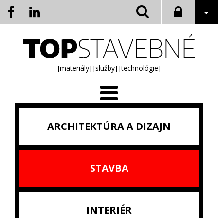
[materiály]
[služby]
[technológie]
ARCHITEKTÚRA A DIZAJN
STAVBA
INTERIÉR