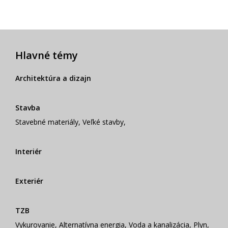
Hlavné témy
Architektúra a dizajn
Stavba
Stavebné materiály
,
Veľké stavby
,
Interiér
Exteriér
TZB
Vykurovanie
,
Alternatívna energia
,
Voda a kanalizácia
,
Plyn
,