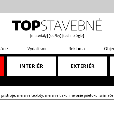
[materiály]
[služby]
[technológie]
rácie
Vydali sme
Reklama
Obje
INTERIÉR
EXTERIÉR
e prístroje, meranie teploty, meranie tlaku, meranie prietoku, snímače 