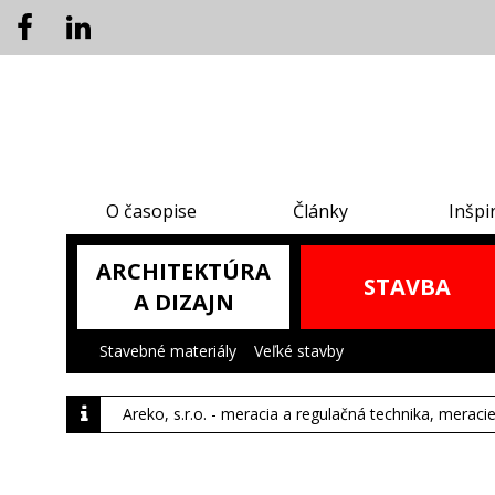
O časopise
Články
Inšpi
ARCHITEKTÚRA
STAVBA
A DIZAJN
Stavebné materiály
|
Veľké stavby
|
Areko, s.r.o. - meracia a regulačná technika, meraci