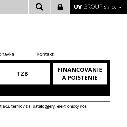
UV
GROUP s.r.o.
dnávka
Kontakt
FINANCOVANIE
TZB
A POISTENIE
tlaku, termovízia, dataloggery, elektronický nos