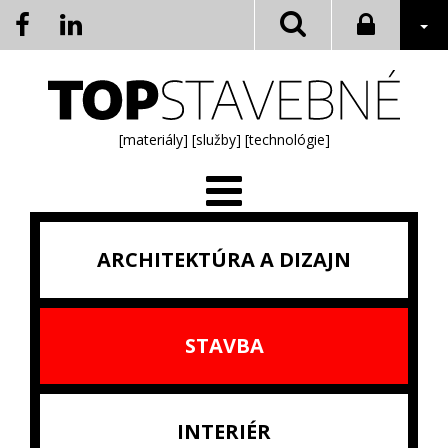
[materiály]
[služby]
[technológie]
ARCHITEKTÚRA A DIZAJN
STAVBA
INTERIÉR