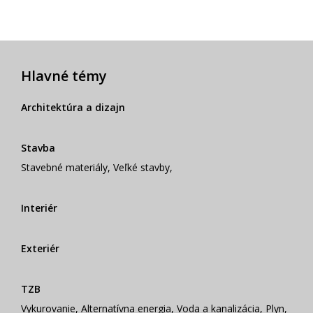
Hlavné témy
Architektúra a dizajn
Stavba
Stavebné materiály
,
Veľké stavby
,
Interiér
Exteriér
TZB
Vykurovanie
,
Alternatívna energia
,
Voda a kanalizácia
,
Plyn
,