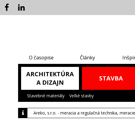
O časopise
Články
Inšpi
ARCHITEKTÚRA
STAVBA
A DIZAJN
Stavebné materiály
|
Veľké stavby
|
Areko, s.r.o. - meracia a regulačná technika, meraci