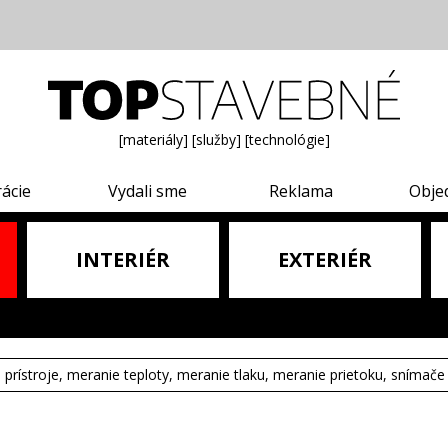
[materiály]
[služby]
[technológie]
rácie
Vydali sme
Reklama
Obje
INTERIÉR
EXTERIÉR
e prístroje, meranie teploty, meranie tlaku, meranie prietoku, snímače 