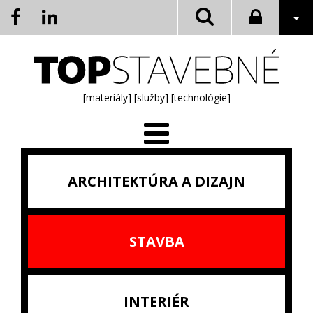
[materiály]
[služby]
[technológie]
ARCHITEKTÚRA A DIZAJN
STAVBA
INTERIÉR