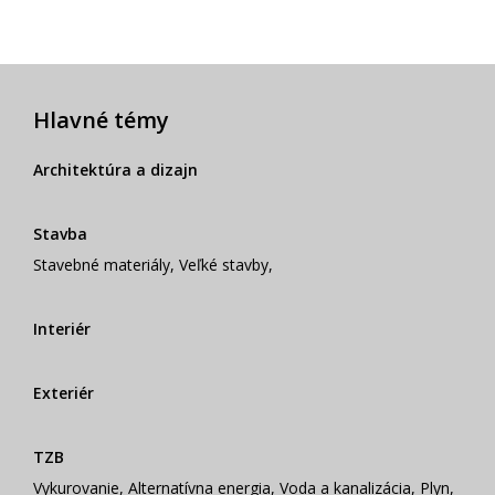
Hlavné témy
Architektúra a dizajn
Stavba
Stavebné materiály
,
Veľké stavby
,
Interiér
Exteriér
TZB
Vykurovanie
,
Alternatívna energia
,
Voda a kanalizácia
,
Plyn
,