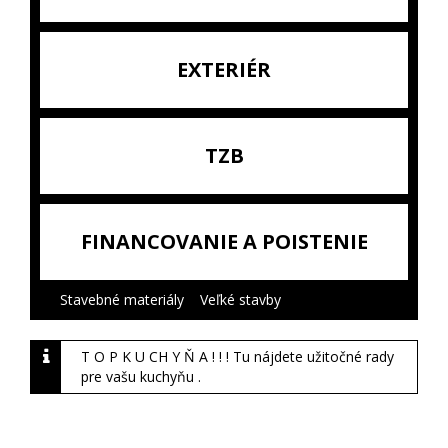
EXTERIÉR
TZB
FINANCOVANIE A POISTENIE
Stavebné materiály
|
Veľké stavby
|
T O P K U CH Y Ň A ! ! ! Tu nájdete užitočné rady
pre vašu kuchyňu .