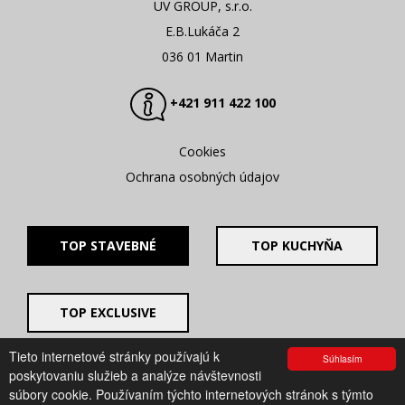
UV GROUP, s.r.o.
E.B.Lukáča 2
036 01 Martin
+421 911 422 100
Cookies
Ochrana osobných údajov
TOP STAVEBNÉ
TOP KUCHYŇA
TOP EXCLUSIVE
Tieto internetové stránky používajú k
Súhlasím
© 2008 - 2026. UV GROUP s.r.o. |
Created by CTS Europe
poskytovaniu služieb a analýze návštevnosti
s.r.o.
súbory cookie. Používaním týchto internetových stránok s týmto