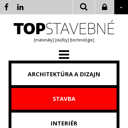
[materiály]
[služby]
[technológie]
ARCHITEKTÚRA A DIZAJN
STAVBA
INTERIÉR