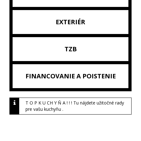
EXTERIÉR
TZB
FINANCOVANIE A POISTENIE
T O P K U CH Y Ň A ! ! ! Tu nájdete užitočné rady
pre vašu kuchyňu .