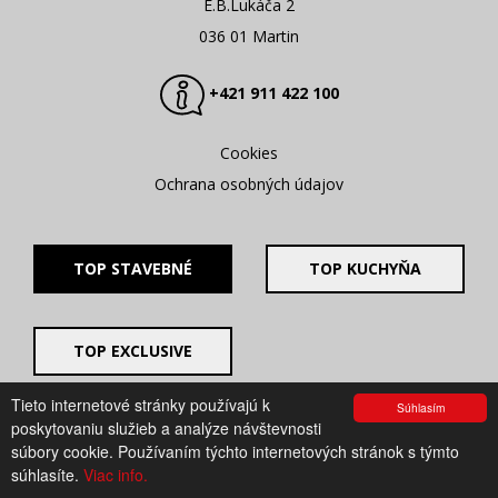
E.B.Lukáča 2
036 01 Martin
+421 911 422 100
Cookies
Ochrana osobných údajov
TOP STAVEBNÉ
TOP KUCHYŇA
TOP EXCLUSIVE
Tieto internetové stránky používajú k
Súhlasím
© 2008 - 2026. UV GROUP s.r.o. |
Created by CTS Europe
poskytovaniu služieb a analýze návštevnosti
s.r.o.
súbory cookie. Používaním týchto internetových stránok s týmto
súhlasíte.
Viac info.