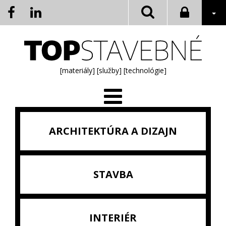
[materiály]
[služby]
[technológie]
ARCHITEKTÚRA A DIZAJN
STAVBA
INTERIÉR