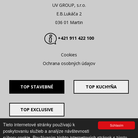
UV GROUP, s.r.o.
E.B.Lukáča 2
036 01 Martin
+421 911 422 100
Cookies
Ochrana osobných údajov
TOP STAVEBNÉ
TOP KUCHYŇA
TOP EXCLUSIVE
Tieto internetové stránky používajú k
Súhlasím
© 2008 - 2026. UV GROUP s.r.o. |
Created by CTS Europe
poskytovaniu služieb a analýze návštevnosti
s.r.o.
súbory cookie. Používaním týchto internetových stránok s týmto