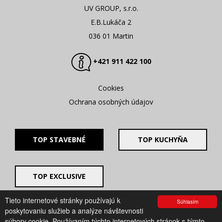
UV GROUP, s.r.o.
E.B.Lukáča 2
036 01 Martin
+421 911 422 100
Cookies
Ochrana osobných údajov
TOP STAVEBNÉ
TOP KUCHYŇA
TOP EXCLUSIVE
Tieto internetové stránky používajú k
Súhlasím
© 2008 - 2026. UV GROUP s.r.o. |
Created by CTS Europe
poskytovaniu služieb a analýze návštevnosti
s.r.o.
súbory cookie. Používaním týchto internetových stránok s týmto