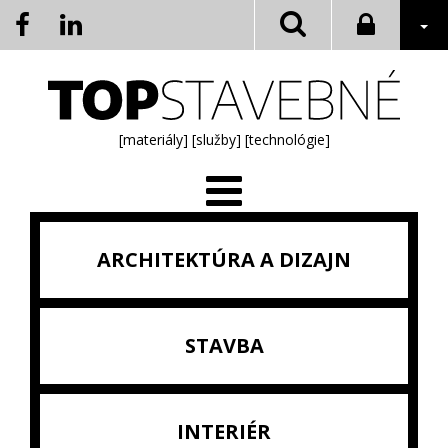
[materiály]
[služby]
[technológie]
ARCHITEKTÚRA A DIZAJN
STAVBA
INTERIÉR