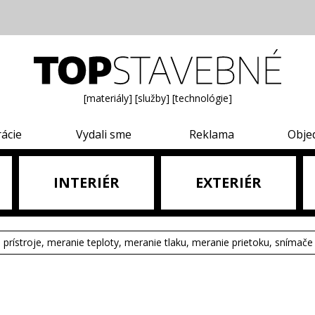
[materiály]
[služby]
[technológie]
rácie
Vydali sme
Reklama
Obje
INTERIÉR
EXTERIÉR
e prístroje, meranie teploty, meranie tlaku, meranie prietoku, snímače 