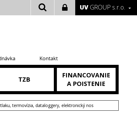
UV
GROUP s.r.o.
dnávka
Kontakt
FINANCOVANIE
TZB
A POISTENIE
tlaku, termovízia, dataloggery, elektronický nos