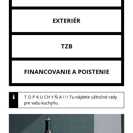
EXTERIÉR
TZB
FINANCOVANIE A POISTENIE
T O P K U CH Y Ň A ! ! ! Tu nájdete užitočné rady
pre vašu kuchyňu .