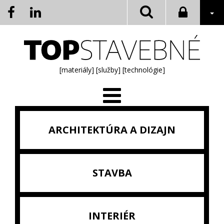
[materiály]
[služby]
[technológie]
ARCHITEKTÚRA A DIZAJN
STAVBA
INTERIÉR