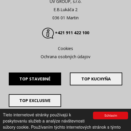
UV GROUP, s.r.o.
E.B.Lukáča 2
036 01 Martin
+421 911 422 100
Cookies
Ochrana osobných údajov
TOP STAVEBNÉ
TOP KUCHYŇA
TOP EXCLUSIVE
Tieto internetové stránky používajú k
Súhlasím
© 2008 - 2026. UV GROUP s.r.o. |
Created by CTS Europe
poskytovaniu služieb a analýze návštevnosti
s.r.o.
súbory cookie. Používaním týchto internetových stránok s týmto