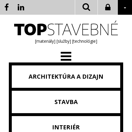
[materiály]
[služby]
[technológie]
ARCHITEKTÚRA A DIZAJN
STAVBA
INTERIÉR