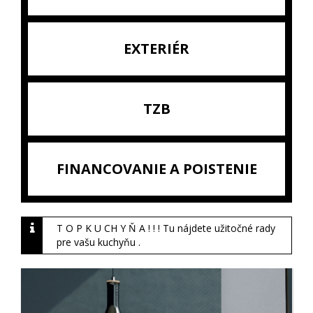
EXTERIÉR
TZB
FINANCOVANIE A POISTENIE
T O P K U CH Y Ň A ! ! ! Tu nájdete užitočné rady
pre vašu kuchyňu .