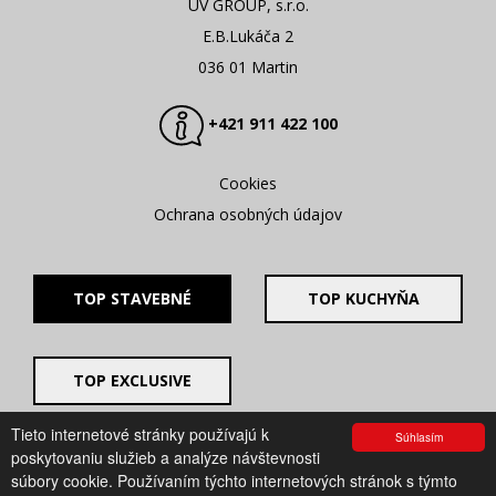
UV GROUP, s.r.o.
E.B.Lukáča 2
036 01 Martin
+421 911 422 100
Cookies
Ochrana osobných údajov
TOP STAVEBNÉ
TOP KUCHYŇA
TOP EXCLUSIVE
Tieto internetové stránky používajú k
Súhlasím
© 2008 - 2026. UV GROUP s.r.o. |
Created by CTS Europe
poskytovaniu služieb a analýze návštevnosti
s.r.o.
súbory cookie. Používaním týchto internetových stránok s týmto