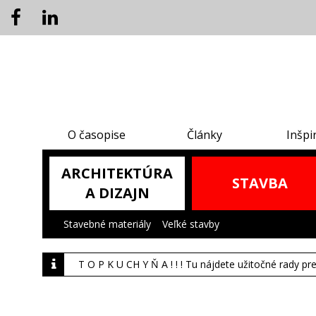
O časopise
Články
Inšpi
ARCHITEKTÚRA
STAVBA
A DIZAJN
Stavebné materiály
|
Veľké stavby
|
T O P K U CH Y Ň A ! ! ! Tu nájdete užitočné rady pr