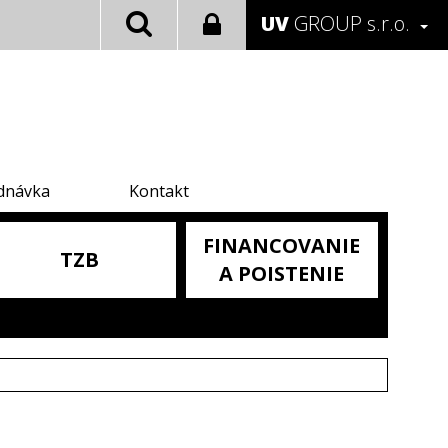
UV
GROUP s.r.o.
dnávka
Kontakt
FINANCOVANIE
TZB
A POISTENIE