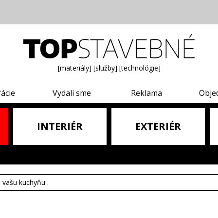
[materiály]
[služby]
[technológie]
rácie
Vydali sme
Reklama
Obje
INTERIÉR
EXTERIÉR
e vašu kuchyňu .