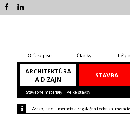
O časopise
Články
Inšpi
ARCHITEKTÚRA
STAVBA
A DIZAJN
Stavebné materiály
|
Veľké stavby
|
Areko, s.r.o. - meracia a regulačná technika, meraci