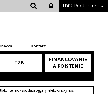
UV
GROUP s.r.o.
dnávka
Kontakt
FINANCOVANIE
TZB
A POISTENIE
tlaku, termovízia, dataloggery, elektronický nos