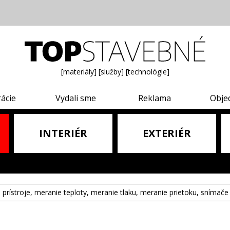
[materiály]
[služby]
[technológie]
rácie
Vydali sme
Reklama
Obje
INTERIÉR
EXTERIÉR
e prístroje, meranie teploty, meranie tlaku, meranie prietoku, snímače 