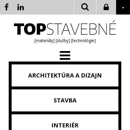
[materiály]
[služby]
[technológie]
ARCHITEKTÚRA A DIZAJN
STAVBA
INTERIÉR