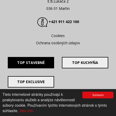
E.B.Lukáča 2
036 01 Martin
+421 911 422 100
Cookies
Ochrana osobných údajov
TOP STAVEBNÉ
TOP KUCHYŇA
TOP EXCLUSIVE
Tieto internetové stránky používajú k
Súhlasím
© 2008 - 2026. UV GROUP s.r.o. |
Created by CTS Europe
poskytovaniu služieb a analýze návštevnosti
s.r.o.
súbory cookie. Používaním týchto internetových stránok s týmto
súhlasíte.
Viac info.