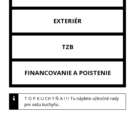
EXTERIÉR
TZB
FINANCOVANIE A POISTENIE
T O P K U CH Y Ň A ! ! ! Tu nájdete užitočné rady
pre vašu kuchyňu .