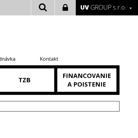
UV
GROUP s.r.o.
dnávka
Kontakt
FINANCOVANIE
TZB
A POISTENIE