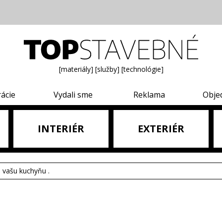
[materiály]
[služby]
[technológie]
rácie
Vydali sme
Reklama
Obje
INTERIÉR
EXTERIÉR
e vašu kuchyňu .