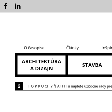
O časopise
Články
Inšpi
ARCHITEKTÚRA
STAVBA
A DIZAJN
T O P K U CH Y Ň A ! ! ! Tu nájdete užitočné rady pr