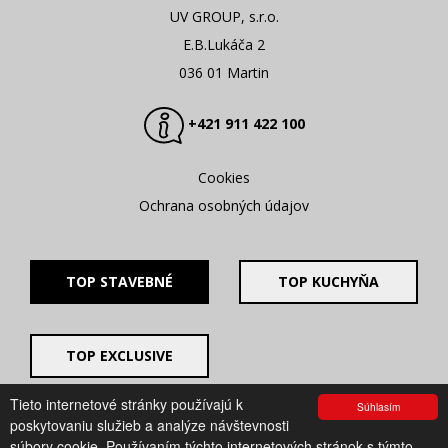
UV GROUP, s.r.o.
E.B.Lukáča 2
036 01 Martin
+421 911 422 100
Cookies
Ochrana osobných údajov
TOP STAVEBNÉ
TOP KUCHYŇA
TOP EXCLUSIVE
Tieto internetové stránky používajú k
Súhlasím
© 2008 - 2026. UV GROUP s.r.o. |
Created by CTS Europe
poskytovaniu služieb a analýze návštevnosti
s.r.o.
súbory cookie. Používaním týchto internetových stránok s týmto