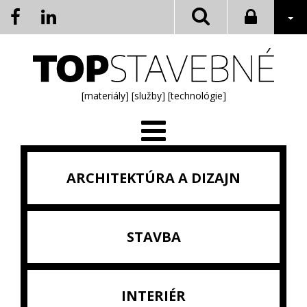
[materiály]
[služby]
[technológie]
ARCHITEKTÚRA A DIZAJN
STAVBA
INTERIÉR