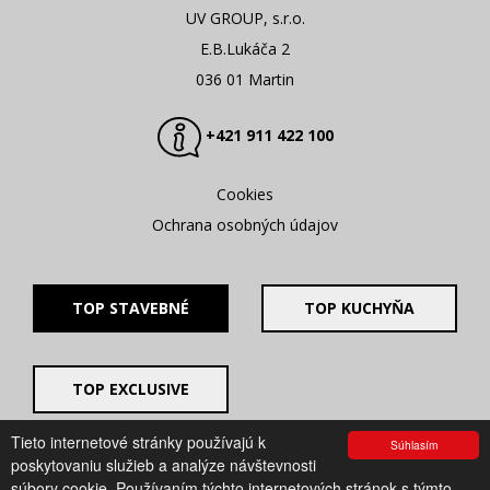
UV GROUP, s.r.o.
E.B.Lukáča 2
036 01 Martin
+421 911 422 100
Cookies
Ochrana osobných údajov
TOP STAVEBNÉ
TOP KUCHYŇA
TOP EXCLUSIVE
Tieto internetové stránky používajú k
Súhlasím
© 2008 - 2026. UV GROUP s.r.o. |
Created by CTS Europe
poskytovaniu služieb a analýze návštevnosti
s.r.o.
súbory cookie. Používaním týchto internetových stránok s týmto