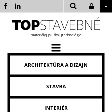
[materiály]
[služby]
[technológie]
ARCHITEKTÚRA A DIZAJN
STAVBA
INTERIÉR