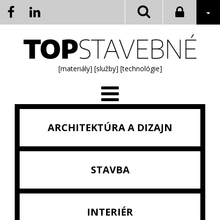
[materiály]
[služby]
[technológie]
ARCHITEKTÚRA A DIZAJN
STAVBA
INTERIÉR