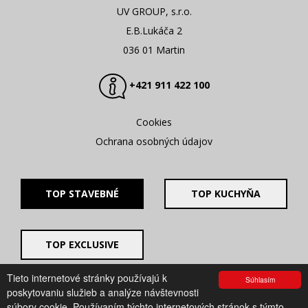
UV GROUP, s.r.o.
E.B.Lukáča 2
036 01 Martin
+421 911 422 100
Cookies
Ochrana osobných údajov
TOP STAVEBNÉ
TOP KUCHYŇA
TOP EXCLUSIVE
Tieto internetové stránky používajú k
Súhlasím
© 2008 - 2026. UV GROUP s.r.o. |
Created by CTS Europe
poskytovaniu služieb a analýze návštevnosti
s.r.o.
súbory cookie. Používaním týchto internetových stránok s týmto