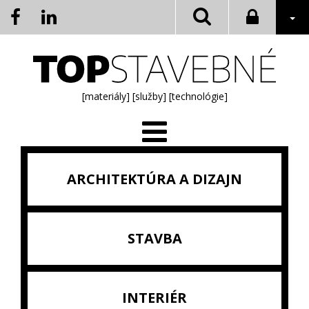
[materiály]
[služby]
[technológie]
ARCHITEKTÚRA A DIZAJN
STAVBA
INTERIÉR