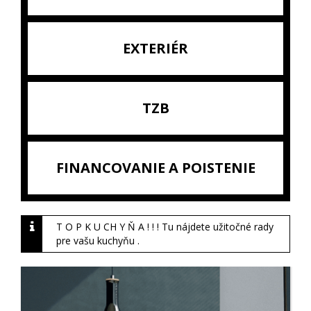
EXTERIÉR
TZB
FINANCOVANIE A POISTENIE
T O P K U CH Y Ň A ! ! ! Tu nájdete užitočné rady
pre vašu kuchyňu .