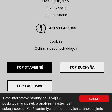
UV GROUP, s.r.o.
E.B.Lukáča 2
036 01 Martin
+421 911 422 100
Cookies
Ochrana osobných údajov
TOP STAVEBNÉ
TOP KUCHYŇA
TOP EXCLUSIVE
Tieto internetové stránky používajú k
Súhlasím
© 2008 - 2026. UV GROUP s.r.o. |
Created by CTS Europe
poskytovaniu služieb a analýze návštevnosti
s.r.o.
súbory cookie. Používaním týchto internetových stránok s týmto