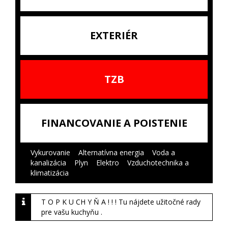
EXTERIÉR
TZB
FINANCOVANIE A POISTENIE
Vykurovanie
|
Alternatívna energia
|
Voda a
kanalizácia
|
Plyn
|
Elektro
|
Vzduchotechnika a
klimatizácia
|
T O P K U CH Y Ň A ! ! ! Tu nájdete užitočné rady
pre vašu kuchyňu .