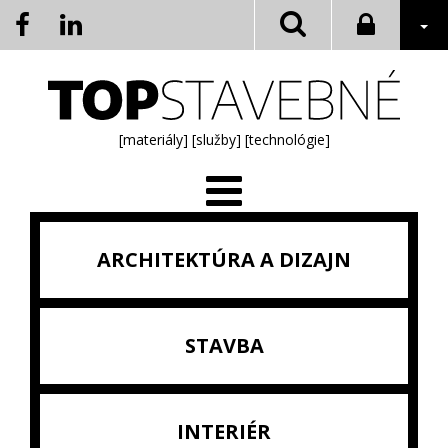
[materiály]
[služby]
[technológie]
ARCHITEKTÚRA A DIZAJN
STAVBA
INTERIÉR