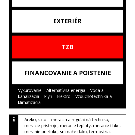
EXTERIÉR
TZB
FINANCOVANIE A POISTENIE
Vykurovanie
|
Alternatívna energia
|
Voda a
kanalizácia
|
Plyn
|
Elektro
|
Vzduchotechnika a
klimatizácia
|
Areko, s.r.o. - meracia a regulačná technika,
meracie prístroje, meranie teploty, meranie tlaku,
meranie prietoku, snímače tlaku, termovízia,