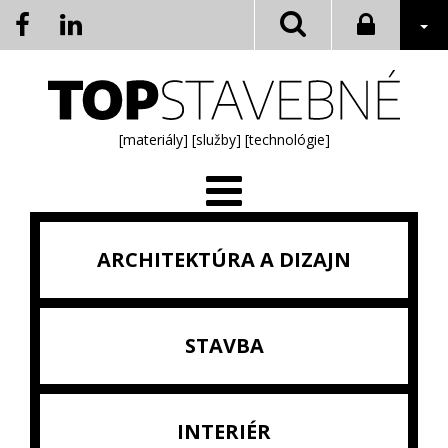
[materiály]
[služby]
[technológie]
ARCHITEKTÚRA A DIZAJN
STAVBA
INTERIÉR