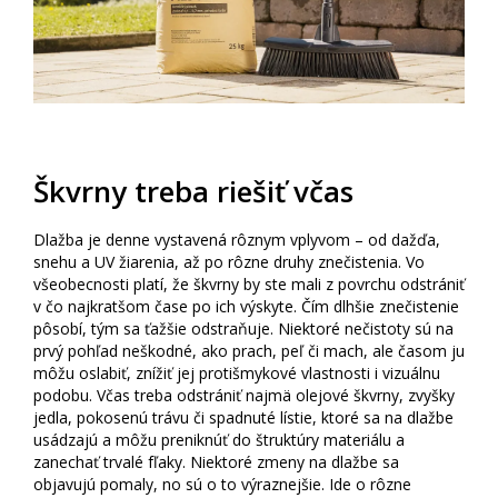
Škvrny treba riešiť včas
Dlažba je denne vystavená rôznym vplyvom – od dažďa,
snehu a UV žiarenia, až po rôzne druhy znečistenia. Vo
všeobecnosti platí, že škvrny by ste mali z povrchu odstrániť
v čo najkratšom čase po ich výskyte. Čím dlhšie znečistenie
pôsobí, tým sa ťažšie odstraňuje. Niektoré nečistoty sú na
prvý pohľad neškodné, ako prach, peľ či mach, ale časom ju
môžu oslabiť, znížiť jej protišmykové vlastnosti i vizuálnu
podobu. Včas treba odstrániť najmä olejové škvrny, zvyšky
jedla, pokosenú trávu či spadnuté lístie, ktoré sa na dlažbe
usádzajú a môžu preniknúť do štruktúry materiálu a
zanechať trvalé fľaky. Niektoré zmeny na dlažbe sa
objavujú pomaly, no sú o to výraznejšie. Ide o rôzne