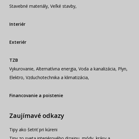
Stavebné materiály
,
Veľké stavby
,
Interiér
Exteriér
TZB
Vykurovanie
,
Alternatívna energia
,
Voda a kanalizácia
,
Plyn
,
Elektro
,
Vzduchotechnika a klimatizácia
,
Financovanie a poistenie
Zaujímavé odkazy
Tipy ako šetriť pri kúreni
Tipy zo sveta interiérového dizajnu, módy, krásy a