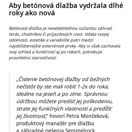
Aby betónová dlažba vydržala dlhé
roky ako nová
Betónová dlažba je neoddeliteľnou súčasťou záhrad,
terás, chodníkov či príjazdových ciest. Vďaka svojej
odolnosti, estetike a variabilite patrí medzi
najobľúbenejšie exteriérové prvky. Aby si však zachovala
svoj vzhľad a funkčnosť aj po rokoch, potrebuje
pravidelnú starostlivosť.
„
Čistenie betónovej dlažby od bežných
nečistôt by ste mali robiť 1-2x do roka,
ideálne na jeseň a po zime. Správnou
údržbou môžete predísť jej poškodeniu,
strate jej funkčných vlastností a predĺžiť
jej životnosť
,“ hovorí Petra Mončeková,
produktový manažér pre dlažbu
a záhradné riešenia Semmelrock.