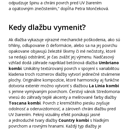
odpudzuje špinu a chráni povrch pred UV žiarením
a opätovným znečistením,“ dopĺňa Petra Mončeková.
Kedy dlažbu vymeniť?
Ak dlažba vykazuje výrazné mechanické poškodenia, ako sú
trhliny, odlupovanie či deformácie, alebo sa na jej povrchu
opakovane objavujú železité škvrny či iné nečistoty, ktoré
sa nedajú odstrániť, je čas zvážiť jej výmenu. Nadčasový
vzhľad dodá záhrade napríklad betónová dlažba
Umbriano
kombi
. Unikátny textúrovaný povrch v spojení s variabilitou
kladenia troch rozmerov dlažby vytvorí jedinečné stvárnenie
plochy. Originálne kompozície, ktoré harmonicky aj funkčne
dotvoria exteriér možno vytvoriť s dlažbou
La Linia kombi
s jemne vymývaným povrchom. Čerstvý vánok Stredomoria
vnesú do záhrady teplé akcenty a melírované farby dlažby
Toscana kombi
. Povrch z kremičitého piesku zvyšuje
odolnosť a oderuvzdornosť, a zároveň chráni dlažbu pred
UV žiarením. Pekný vizuálny efekt ponúkajú jasné
a jednoduché tvary dlažby
Country kombi
s hladkým
povrchom a rovnými hranami. Každý typ dlažby je