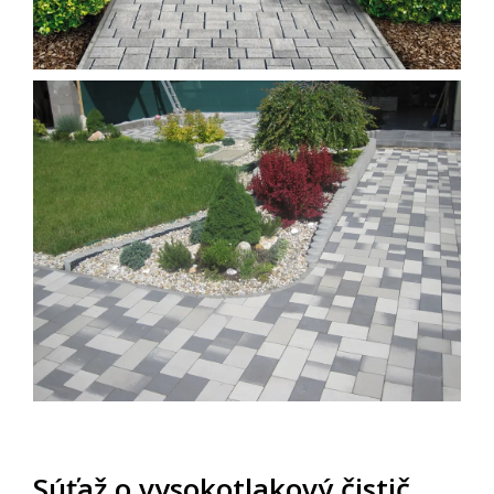
Súťaž o vysokotlakový čistič