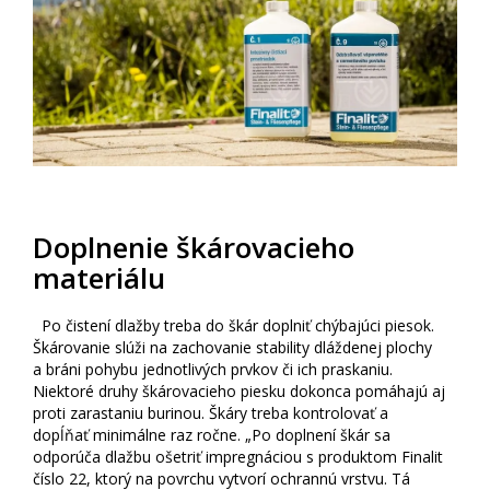
Doplnenie škárovacieho
materiálu
Po čistení dlažby treba do škár doplniť chýbajúci piesok.
Škárovanie slúži na zachovanie stability dláždenej plochy
a bráni pohybu jednotlivých prvkov či ich praskaniu.
Niektoré druhy škárovacieho piesku dokonca pomáhajú aj
proti zarastaniu burinou. Škáry treba kontrolovať a
dopĺňať minimálne raz ročne. „Po doplnení škár sa
odporúča dlažbu ošetriť impregnáciou s produktom Finalit
číslo 22, ktorý na povrchu vytvorí ochrannú vrstvu. Tá