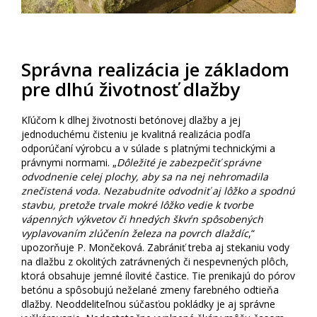
Správna realizácia je základom
pre dlhú životnosť dlažby
Kľúčom k dlhej životnosti betónovej dlažby a jej
jednoduchému čisteniu je kvalitná realizácia podľa
odporúčaní výrobcu a v súlade s platnými technickými a
právnymi normami. „
Dôležité je zabezpečiť správne
odvodnenie celej plochy, aby sa na nej nehromadila
znečistená voda. Nezabudnite odvodniť aj lôžko a spodnú
stavbu, pretože trvale mokré lôžko vedie k tvorbe
vápenných výkvetov či hnedých škvŕn spôsobených
vyplavovaním zlúčenín železa na povrch dlaždíc
,“
upozorňuje P. Mončeková. Zabrániť treba aj stekaniu vody
na dlažbu z okolitých zatrávnených či nespevnených plôch,
ktorá obsahuje jemné ílovité častice. Tie prenikajú do pórov
betónu a spôsobujú neželané zmeny farebného odtieňa
dlažby. Neoddeliteľnou súčasťou pokládky je aj správne