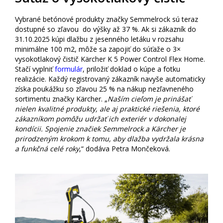
Vybrané betónové produkty značky Semmelrock sú teraz
dostupné so zľavou do výšky až 37 %. Ak si zákazník do
31.10.2025 kúpi dlažbu z jesenného letáku v rozsahu
minimálne 100 m2, môže sa zapojiť do súťaže o 3×
vysokotlakový čistič Kärcher K 5 Power Control Flex Home.
Stačí vyplniť
formulár
, priložiť doklad o kúpe a fotku
realizácie. Každý registrovaný zákazník navyše automaticky
získa poukážku so zľavou 25 % na nákup nezľavneného
sortimentu značky Kärcher. „
Naším cieľom je prinášať
nielen kvalitné produkty, ale aj praktické riešenia, ktoré
zákazníkom pomôžu udržať ich exteriér v dokonalej
kondícii. Spojenie značiek Semmelrock a Kärcher je
prirodzeným krokom k tomu, aby dlažba vydržala krásna
a funkčná celé roky
,“ dodáva Petra Mončeková.