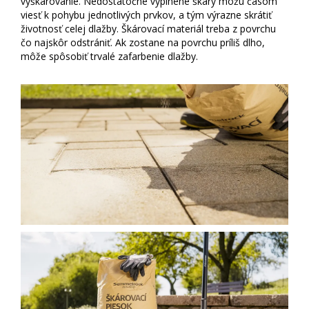
vyškárovanie. Nedostatočne vyplnené škáry môžu časom
viesť k pohybu jednotlivých prvkov, a tým výrazne skrátiť
životnosť celej dlažby. Škárovací materiál treba z povrchu
čo najskôr odstrániť. Ak zostane na povrchu príliš dlho,
môže spôsobiť trvalé zafarbenie dlažby.