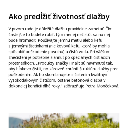
Ako predĺžiť životnosť dlažby
V prvom rade je dôležité dlažbu pravidelne zametať. Čím
častejšie to budete robiť, tým menej nečistôt sa na nej
bude hromadiť. Používajte jemnú metlu alebo kefu
s jemnými štetinkami (nie kovovú kefu, ktorá by mohla
spôsobiť poškodenie povrchu) a čistú vodu. Pri väčšom
znečistení je potrebné siahnuť po špeciálnych čistiacich
prostriedkoch. „Produkty značky Finalit sú navrhnuté tak,
aby hĺbkovo čistili, no zároveň chránili štruktúru dlažby pred
poškodením. Ak ho skombinujete s čistením kvalitným
vysokotlakovým čističom, ostane betónová dlažba v
dokonalej kondícii dlhé roky,“ zdôrazňuje Petra Mončeková.