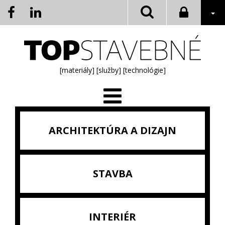
[materiály]
[služby]
[technológie]
ARCHITEKTÚRA A DIZAJN
STAVBA
INTERIÉR