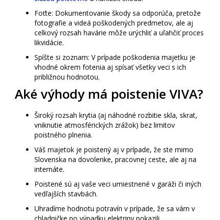
Foťte: Dokumentovanie škody sa odporúča, pretože
fotografie a videá poškodených predmetov, ale aj
celkový rozsah havárie môže urýchliť a uľahčiť proces
likvidácie.
Spíšte si zoznam: V prípade poškodenia majetku je
vhodné okrem fotenia aj spísať všetky veci s ich
približnou hodnotou.
Aké výhody má poistenie VIVA?
Široký rozsah krytia (aj náhodné rozbitie skla, skrat,
vniknutie atmosférických zrážok) bez limitov
poistného plnenia.
Váš majetok je poistený aj v prípade, že ste mimo
Slovenska na dovolenke, pracovnej ceste, ale aj na
internáte.
Poistené sú aj vaše veci umiestnené v garáži či iných
vedľajších stavbách.
Uhradíme hodnotu potravín v prípade, že sa vám v
chladničke po výpadku elektriny pokazili.