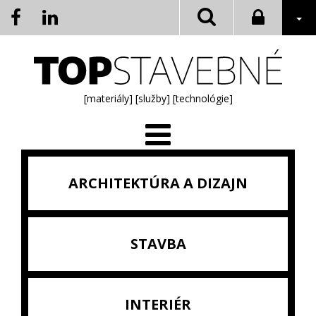
[materiály]
[služby]
[technológie]
ARCHITEKTÚRA A DIZAJN
STAVBA
INTERIÉR