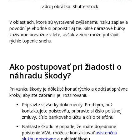
Zdroj obrázka: Shutterstock
V oblastiach, ktoré sú vystavené zvýšenému riziku záplav a
povodní je vhodné si pripoistiť aj tie. Silné nárazové búrky
zažívame prevažne v lete, avšak v zime môže potrápiť
rýchle topenie snehu.
Ako postupovať pri žiadosti o
náhradu škody?
Pri vzniku škody je dôležité konať rýchlo a dodržať správne
kroky, aby ste zabránili jej rozširovaniu.
Pripravte si všetky dokumenty: Pred tým, než
kontaktujete poisťovňu, pripravte si číslo poistnej
zmluvy, číslo bankového účtu a číslo telefónu.
Nahláste škodu: V prípade, že máte dojednané
poistenie VIVA, môžete kontaktovať
asistenčnú
službu poisťovne
a nahlásiť škodu.