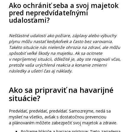
Ako ochrániť seba a svoj majetok
pred nepredvídateľnými
udalosťami?
Nešťastné udalosti ako požiare, záplavy alebo výbuchy
plynu môžu nastať kedykoľvek a často bez varovania.
Takéto situácie nás nielenže ohrozia na zdraví, ale môžu
spôsobiť veľké škody na majetku. Ak sa ocitnete
v nepríjemnej situácii, dôležité je, aby ste reagovali včas,
pretože vaša urýchlená reakcia a konanie zmierni
následky a ušetrí čas aj náklady.
Ako sa pripraviť na havarijné
situácie?
Predvídať, predvídať, predvídať. Samozrejme, nedá sa
myslieť na všetko, avšak s dostatočnou prevenciou
a plánovaním môžete zabezpečiť svoj majetok a zdravie.
Požiarne hlásiče a hasiace prístroje: Tieto zariadenia