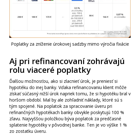
Poplatky za zníženie úrokovej sadzby mimo výročia fixácie
Aj pri refinancovaní zohrávajú
rolu viaceré poplatky
Ďalšou možnosťou, ako si zlacnieť úrok, je preniesť si
hypotéku do inej banky. Vďaka refinancovaniu klient môže
získať súčasný nižší úrok napriek tomu, že si hypotéku bral v
horšom období. Mal by ale zohľadniť náklady, ktoré sú s
tým spojené. Na poplatok za spracovanie úveru pri
refinančných hypotékach banky obvykle poskytujú 100 %
zľavu. Najvyššou položkou býva poplatok za predčasné
splatenie hypotéky v pôvodnej banke. Ten je vo výške 1 %
zo zostatku úveru.