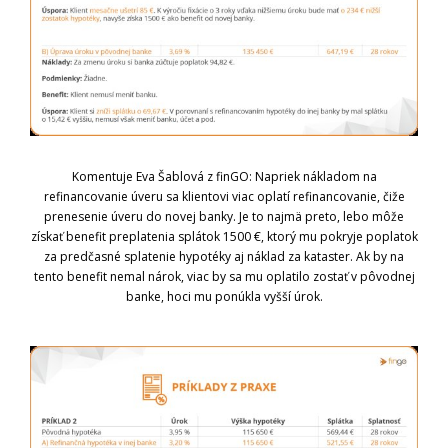
Komentuje Eva Šablová z finGO: Napriek nákladom na
refinancovanie úveru sa klientovi viac oplatí refinancovanie, čiže
prenesenie úveru do novej banky. Je to najmä preto, lebo môže
získať benefit preplatenia splátok 1500 €, ktorý mu pokryje poplatok
za predčasné splatenie hypotéky aj náklad za kataster. Ak by na
tento benefit nemal nárok, viac by sa mu oplatilo zostať v pôvodnej
banke, hoci mu ponúkla vyšší úrok.