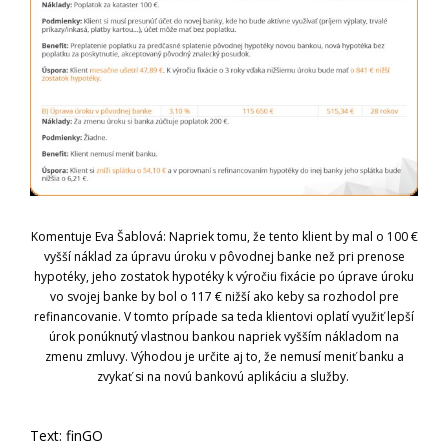
Komentuje Eva Šablová: Napriek tomu, že tento klient by mal o 100 €
vyšší náklad za úpravu úroku v pôvodnej banke než pri prenose
hypotéky, jeho zostatok hypotéky k výročiu fixácie po úprave úroku
vo svojej banke by bol o 117 € nižší ako keby sa rozhodol pre
refinancovanie. V tomto prípade sa teda klientovi oplatí využiť lepší
úrok ponúknutý vlastnou bankou napriek vyšším nákladom na
zmenu zmluvy. Výhodou je určite aj to, že nemusí meniť banku a
zvykať si na novú bankovú aplikáciu a služby.
Text: finGO