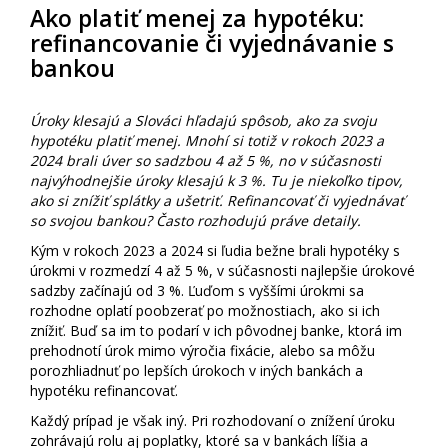
Ako platiť menej za hypotéku:
refinancovanie či vyjednávanie s
bankou
Úroky klesajú a Slováci hľadajú spôsob, ako za svoju
hypotéku platiť menej. Mnohí si totiž v rokoch 2023 a
2024 brali úver so sadzbou 4 až 5 %, no v súčasnosti
najvýhodnejšie úroky klesajú k 3 %. Tu je niekoľko tipov,
ako si znížiť splátky a ušetriť. Refinancovať či vyjednávať
so svojou bankou? Často rozhodujú práve detaily.
Kým v rokoch 2023 a 2024 si ľudia bežne brali hypotéky s
úrokmi v rozmedzí 4 až 5 %, v súčasnosti najlepšie úrokové
sadzby začínajú od 3 %. Ľuďom s vyššími úrokmi sa
rozhodne oplatí poobzerať po možnostiach, ako si ich
znížiť. Buď sa im to podarí v ich pôvodnej banke, ktorá im
prehodnotí úrok mimo výročia fixácie, alebo sa môžu
porozhliadnuť po lepších úrokoch v iných bankách a
hypotéku refinancovať.
Každý prípad je však iný. Pri rozhodovaní o znížení úroku
zohrávajú rolu aj poplatky, ktoré sa v bankách líšia a