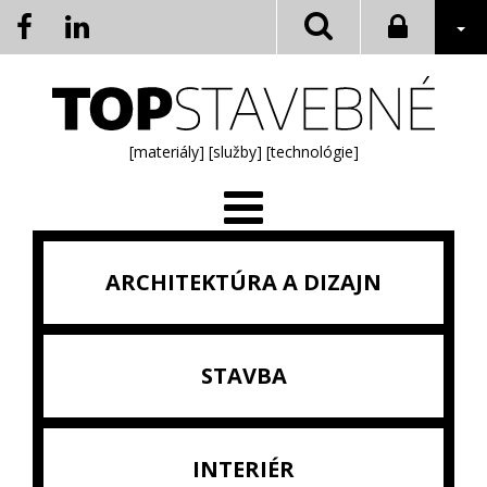
[materiály]
[služby]
[technológie]
ARCHITEKTÚRA A DIZAJN
STAVBA
INTERIÉR