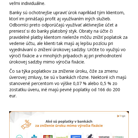
veľmi individuálne.
Banky sú ochotnejšie upraviť úrok napríklad tým klientom,
ktorí im prinášajú profit aj využívaním iných služieb.
Odborníci preto odporúčajú využívať aktívnejšie účet a
preniesť si do banky platobný styk. Obraty na účte či
pravidelné platby klientom nielenže môžu znížiť poplatok za
vedenie účtu, ale klienti tak majú aj lepšiu pozíciu pri
vyjednávaní o znížení úrokovej sadzby. Určite to využijú vo
výročí fixácie a v mnohých prípadoch aj pri prehodnotení
úrokovej sadzby mimo výročia fixácie.
Čo sa týka poplatkov za zníženie úroku, čiže za zmenu
úverovej zmluvy, tie sú v bankách rôzne. Niektoré ich majú
stanovené percentom vo výške 0,07 % alebo 0,5 % zo
zostatku úveru, iné majú pevné poplatky od 166 do 200
eur.