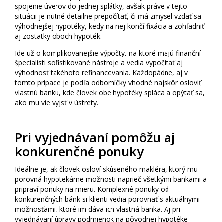
spojenie úverov do jednej splátky, avšak práve v tejto
situácii je nutné detailne prepočítať, či má zmysel vzdať sa
výhodnejšej hypotéky, kedy na nej končí fixácia a zohľadniť
aj zostatky oboch hypoték.
Ide už o komplikovanejšie výpočty, na ktoré majú finanční
špecialisti sofistikované nástroje a vedia vypočítať aj
výhodnosť takéhoto refinancovania. Každopádne, aj v
tomto prípade je podľa odborníčky vhodné najskôr osloviť
vlastnú banku, kde človek obe hypotéky spláca a opýtať sa,
ako mu vie vyjsť v ústrety.
Pri vyjednávaní pomôžu aj
konkurenčné ponuky
Ideálne je, ak človek osloví skúseného makléra, ktorý mu
porovná hypotekárne možnosti naprieč všetkými bankami a
pripraví ponuky na mieru. Komplexné ponuky od
konkurenčných bánk si klienti vedia porovnať s aktuálnymi
možnosťami, ktoré im dáva ich vlastná banka. Aj pri
vyjednávaní úpravy podmienok na pôvodnej hypotéke