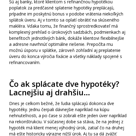
Sú aj banky, ktoré klientom s refinančnou hypotékou
poplatok za predčasné splatenie hypotéky preplácajú,
prípadne im poskytnú bonus v podobe vrátenia niekoľkých
splátok úveru. Aj v tomto sa oplatí obrátiť na skúseného
makléra. Vďaka tomu, že finančný sprostredkovateľ má
komplexný prehľad o úrokových sadzbách, podmienkach aj
benefitoch jednotlivých bánk, dokáže klientovi flexibilnejšie
a adresne navrhnúť optimálne riešenie. Prepočíta mu
možnú úsporu v splátke, zároveň zohľadní aj preplatenie
úveru do konca výročia fixácie a všetky náklady spojené s
refinancovaním.
Čo ak splácate dve hypotéky?
Lacnejšiu aj drahšiu…
Dnes je celkom bežné, že ľudia splácajú dokonca dve
hypotéky. Jednu čerpali dávnejšie napríklad na kúpu
nehnuteľnosti, a po čase si zobrali ešte jeden úver napríklad
na rekonštrukciu. V súčasnej dobe sa stáva, že na jednej z
hypoték má klient menej výhodný úrok, zatiaľ čo na druhej
má ešte historicky výrazne nižší úrok. Aj tu sa dá zvážiť