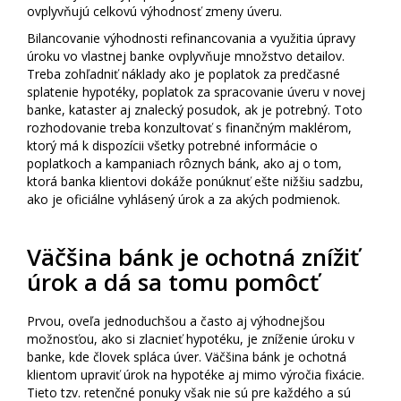
ovplyvňujú celkovú výhodnosť zmeny úveru.
Bilancovanie výhodnosti refinancovania a využitia úpravy
úroku vo vlastnej banke ovplyvňuje množstvo detailov.
Treba zohľadniť náklady ako je poplatok za predčasné
splatenie hypotéky, poplatok za spracovanie úveru v novej
banke, kataster aj znalecký posudok, ak je potrebný. Toto
rozhodovanie treba konzultovať s finančným maklérom,
ktorý má k dispozícii všetky potrebné informácie o
poplatkoch a kampaniach rôznych bánk, ako aj o tom,
ktorá banka klientovi dokáže ponúknuť ešte nižšiu sadzbu,
ako je oficiálne vyhlásený úrok a za akých podmienok.
Väčšina bánk je ochotná znížiť
úrok a dá sa tomu pomôcť
Prvou, oveľa jednoduchšou a často aj výhodnejšou
možnosťou, ako si zlacnieť hypotéku, je zníženie úroku v
banke, kde človek spláca úver. Väčšina bánk je ochotná
klientom upraviť úrok na hypotéke aj mimo výročia fixácie.
Tieto tzv. retenčné ponuky však nie sú pre každého a sú