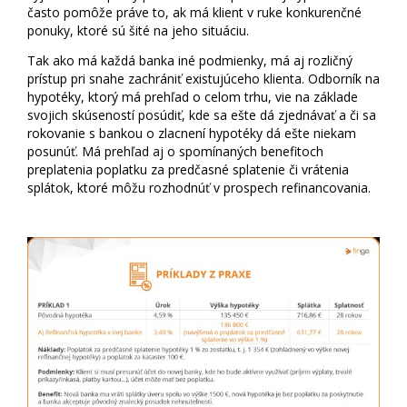
často pomôže práve to, ak má klient v ruke konkurenčné
ponuky, ktoré sú šité na jeho situáciu.
Tak ako má každá banka iné podmienky, má aj rozličný
prístup pri snahe zachrániť existujúceho klienta. Odborník na
hypotéky, ktorý má prehľad o celom trhu, vie na základe
svojich skúseností posúdiť, kde sa ešte dá zjednávať a či sa
rokovanie s bankou o zlacnení hypotéky dá ešte niekam
posunúť. Má prehľad aj o spomínaných benefitoch
preplatenia poplatku za predčasné splatenie či vrátenia
splátok, ktoré môžu rozhodnúť v prospech refinancovania.