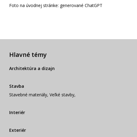
Foto na úvodnej stránke: generované ChatGPT
Hlavné témy
Architektúra a dizajn
Stavba
Stavebné materiály
,
Veľké stavby
,
Interiér
Exteriér