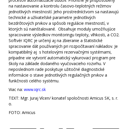
procesov automatizácie budov. Prioritne je prispôsobený
na nastavovanie a kontrolu časovo-teplotných režimov
jednotlivých miestností. Jeho prostredníctvom sa nastavujú
technické a užívateľské parametre jednotlivých
bezdrôtových prvkov a spôsob regulácie miestností, v
ktorých sú nainštalované. Obsahuje moduly umožňujúce
spracovanie výsledkov monitoringu teploty, vlhkosti, a CO2.
Softvér IQRC je určený aj na zbieranie a štatistické
spracovanie dát používaných pri rozpočítavaní nákladov. Je
kompatibilný aj s hotelovými rezervačnými systémami,
prípadne vie vytvoriť automatický vykurovací program pre
školy na základe dodaného vyučovacieho rozvrhu. V
neposlednom rade poskytuje užitočné diagnostické
informácie o stave jednotlivých regulačných prvkov a
funkčnosti celého systému.
Viac na:
www.iqrc.sk
TEXT: Mgr. Juraj Vícen/ konateľ spoločnosti Amicus SK, s. r.
o.
FOTO: Amicus