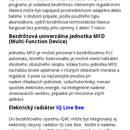
programu je ovládaná bezdrôtovo nástenným regulátorom.
Hlavica môže byť napájaná prostredníctvom adaptéra alebo
batérie. V druhom prípade, podľa použitého typu
akumulátora, vydrží bezdrôtová termostatická hlavica
fungovať bez potreby jeho výmeny 2 alebo 7 rokov.
Bezdrôtová univerzálna jednotka MFD
(Multi-Function Device)
Jednotku MFD je možné prirovnať k bezdrôtovému PLC
automatu, ktorého funkcionalitu je možné meniť nahratím
vhodného obslužného skriptu. Vďaka tomu jednotka MFD
nachádza široké uplatnenie v rôznych oblastiach merania a
regulácie. V praxi sa najčastejšie používa pri
riadení chladiacich jednotiek, vzduchotechniky, meraní
spotrieb elektrickej energie, na inteligentné riadenie
zmiešavacích ventilov, prípadne pri množstve iných
aplikácií.
Elektrický radiátor
IQ Line Bee
Do bezdrôtového systému IQRC môže byť integrovaný aj
elektrický olejový radiátor IQ Line Bee. Keďže k riadeniu