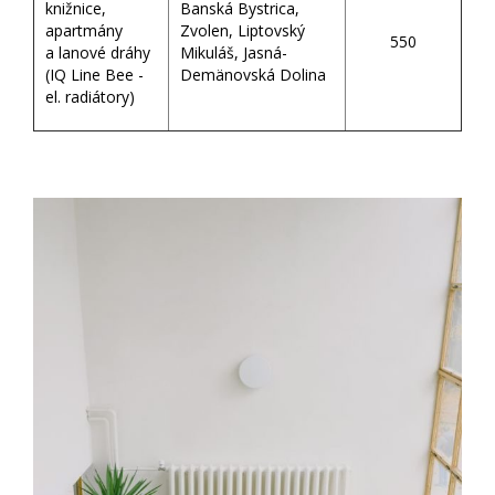
knižnice,
Banská Bystrica,
apartmány
Zvolen, Liptovský
550
a lanové dráhy
Mikuláš, Jasná-
(IQ Line Bee -
Demänovská Dolina
el. radiátory)