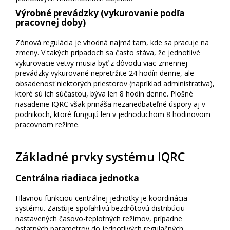
Výrobné prevádzky (vykurovanie podľa
pracovnej doby)
Zónová regulácia je vhodná najmä tam, kde sa pracuje na
zmeny. V takých prípadoch sa často stáva, že jednotlivé
vykurovacie vetvy musia byť z dôvodu viac-zmennej
prevádzky vykurované nepretržite 24 hodín denne, ale
obsadenosť niektorých priestorov (napríklad administratíva),
ktoré sú ich súčasťou, býva len 8 hodín denne. Plošné
nasadenie IQRC však prináša nezanedbateľné úspory aj v
podnikoch, ktoré fungujú len v jednoduchom 8 hodinovom
pracovnom režime.
Základné prvky systému IQRC
Centrálna riadiaca jednotka
Hlavnou funkciou centrálnej jednotky je koordinácia
systému. Zaisťuje spoľahlivú bezdrôtovú distribúciu
nastavených časovo-teplotných režimov, prípadne
ostatných parametrov do jednotlivých regulačných