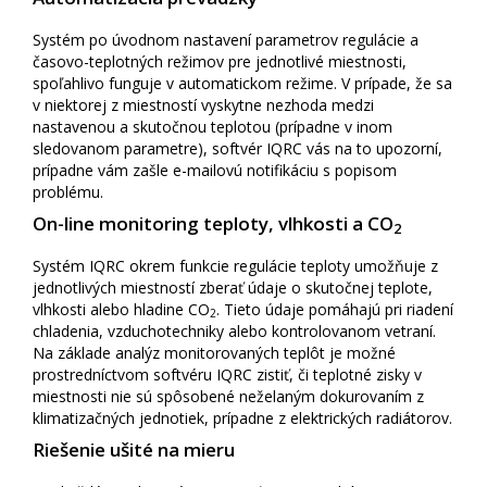
Systém po úvodnom nastavení parametrov regulácie a
časovo-teplotných režimov pre jednotlivé miestnosti,
spoľahlivo funguje v automatickom režime. V prípade, že sa
v niektorej z miestností vyskytne nezhoda medzi
nastavenou a skutočnou teplotou (prípadne v inom
sledovanom parametre), softvér IQRC vás na to upozorní,
prípadne vám zašle e-mailovú notifikáciu s popisom
problému.
On-line monitoring teploty, vlhkosti a CO
2
Systém IQRC okrem funkcie regulácie teploty umožňuje z
jednotlivých miestností zberať údaje o skutočnej teplote,
vlhkosti alebo hladine CO
. Tieto údaje pomáhajú pri riadení
2
chladenia, vzduchotechniky alebo kontrolovanom vetraní.
Na základe analýz monitorovaných teplôt je možné
prostredníctvom softvéru IQRC zistiť, či teplotné zisky v
miestnosti nie sú spôsobené neželaným dokurovaním z
klimatizačných jednotiek, prípadne z elektrických radiátorov.
Riešenie ušité na mieru