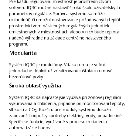
Pre každú regulovanú miestnosť je prostredníctvom
softvéru IQRC možné nastaviť širokú škálu užívateľských
parametrov regulácie. Správca systému sa môže
rozhodnúť, či umožní nastavovanie požadovaných teplôt
prostredníctvom nástenných regulačných jednotiek
umiestnených v miestnostiach alebo v nich bude teplota
riadená výhradne na základe centrálne nastaveného
programu.
Modularita
Systém IQRC je modulárny. Vďaka tomu je veľmi
jednoduché doplniť už zrealizovanú inštaláciu o nové
bezdrôtové prvky.
Široká oblasť využitia
Systém IQRC sa najčastejšie využíva pri zónovej regulácii
vykurovania a chladenia, prípadne pri monitorovaní teploty,
vlhkosti a CO
. Rozširujúce moduly systému dokážu
2
zabezpečiť odpočty spotreby elektriny, vody, prípadne iné
špecifické funkcie, využívané v procesoch riadenia
automatizácie budov.