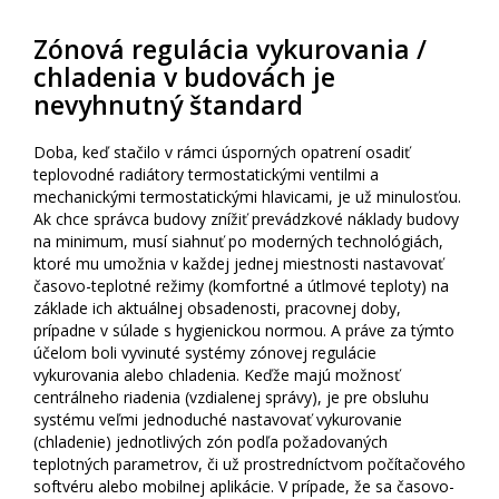
Zónová regulácia vykurovania /
chladenia v budovách je
nevyhnutný štandard
Doba, keď stačilo v rámci úsporných opatrení osadiť
teplovodné radiátory termostatickými ventilmi a
mechanickými termostatickými hlavicami, je už minulosťou.
Ak chce správca budovy znížiť prevádzkové náklady budovy
na minimum, musí siahnuť po moderných technológiách,
ktoré mu umožnia v každej jednej miestnosti nastavovať
časovo-teplotné režimy (komfortné a útlmové teploty) na
základe ich aktuálnej obsadenosti, pracovnej doby,
prípadne v súlade s hygienickou normou. A práve za týmto
účelom boli vyvinuté systémy zónovej regulácie
vykurovania alebo chladenia. Keďže majú možnosť
centrálneho riadenia (vzdialenej správy), je pre obsluhu
systému veľmi jednoduché nastavovať vykurovanie
(chladenie) jednotlivých zón podľa požadovaných
teplotných parametrov, či už prostredníctvom počítačového
softvéru alebo mobilnej aplikácie. V prípade, že sa časovo-