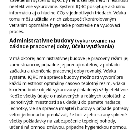
Zavedením systému IQRC by nemuseli byť tieto miestnosti
neefektívne vykurované. Systém IQRC poskytuje aktuálnu
informáciu aj o hladine CO
v jednotlivých triedach. Vďaka
2
tomu môžu učitelia v nich zabezpečiť kontrolovaným
vetraním optimálne hygienické prostredie na vyučovací
proces.
Administratívne budovy
(vykurovanie na
základe pracovnej doby, účelu využívania)
V máloktorej administratívnej budove je pracovný režim jej
zamestnancov, prípadne jej prenajímateľov, z pohľadu
začiatku a ukončenia pracovnej doby rovnaký. Vďaka
systému IQRC má správca budovy možnosti vytvoriť pre
každú miestnosť optimálny časovo-teplotný režim, vďaka
ktorému bude objekt vykurovaný (chladený) vždy efektívne.
Keďže všetky údaje o nastavených a reálnych teplotách z
jednotlivých miestností sa ukladajú do pamäte riadiacej
jednotky, vie sa správca (majiteľ) budovy v prípade potreby
veľmi jednoducho preukázať, že boli z jeho strany splnené
všetky požiadavky na zabezpečenie tepelnej pohody,
určené nájomnou zmluvou, prípadne hygienickou normou.