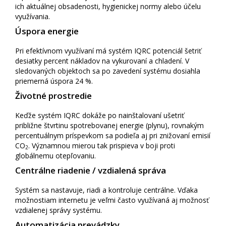
ich aktuálnej obsadenosti, hygienickej normy alebo účelu
využívania.
Úspora energie
Pri efektívnom využívaní má systém IQRC potenciál šetriť
desiatky percent nákladov na vykurovaní a chladení. V
sledovaných objektoch sa po zavedení systému dosiahla
priemerná úspora 24 %.
Životné prostredie
Keďže systém IQRC dokáže po nainštalovaní ušetriť
približne štvrtinu spotrebovanej energie (plynu), rovnakým
percentuálnym príspevkom sa podieľa aj pri znižovaní emisií
CO
. Významnou mierou tak prispieva v boji proti
2
globálnemu otepľovaniu.
Centrálne riadenie / vzdialená správa
Systém sa nastavuje, riadi a kontroluje centrálne. Vďaka
možnostiam internetu je veľmi často využívaná aj možnosť
vzdialenej správy systému.
Automatizácia prevádzky