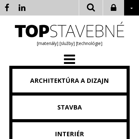
[materiály]
[služby]
[technológie]
ARCHITEKTÚRA A DIZAJN
STAVBA
INTERIÉR