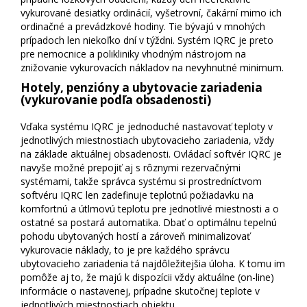
vykurované desiatky ordinácií, vyšetrovní, čakární mimo ich
ordinačné a prevádzkové hodiny. Tie bývajú v mnohých
prípadoch len niekoľko dní v týždni. Systém IQRC je preto
pre nemocnice a polikliniky vhodným nástrojom na
znižovanie vykurovacích nákladov na nevyhnutné minimum.
Hotely, penzióny a ubytovacie zariadenia
(vykurovanie podľa obsadenosti)
Vďaka systému IQRC je jednoduché nastavovať teploty v
jednotlivých miestnostiach ubytovacieho zariadenia, vždy
na základe aktuálnej obsadenosti. Ovládací softvér IQRC je
navyše možné prepojiť aj s rôznymi rezervačnými
systémami, takže správca systému si prostredníctvom
softvéru IQRC len zadefinuje teplotnú požiadavku na
komfortnú a útlmovú teplotu pre jednotlivé miestnosti a o
ostatné sa postará automatika. Dbať o optimálnu tepelnú
pohodu ubytovaných hostí a zároveň minimalizovať
vykurovacie náklady, to je pre každého správcu
ubytovacieho zariadenia tá najdôležitejšia úloha. K tomu im
pomôže aj to, že majú k dispozícii vždy aktuálne (on-line)
informácie o nastavenej, prípadne skutočnej teplote v
jednotlivých miestnostiach objektu.