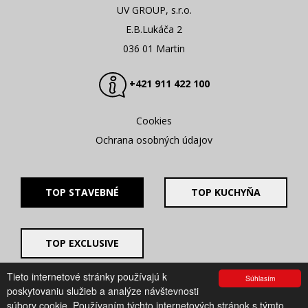
UV GROUP, s.r.o.
E.B.Lukáča 2
036 01 Martin
+421 911 422 100
Cookies
Ochrana osobných údajov
TOP STAVEBNÉ
TOP KUCHYŇA
TOP EXCLUSIVE
Tieto internetové stránky používajú k
Súhlasím
© 2008 - 2026. UV GROUP s.r.o. |
Created by CTS Europe
poskytovaniu služieb a analýze návštevnosti
s.r.o.
súbory cookie. Používaním týchto internetových stránok s týmto