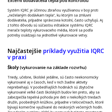
Externí dodávatelia tepla pod kontrolou
Systém IQRC je účinnou zbraňou využívanou v boji proti
„neželaným dodávkam tepla“, ku ktorým sa zmluvní
dodávatelia, prípadne správcovia kotolní, často uchyľujú. Aj
z tohto dôvodu sú súčasťou inštalácie systému IQRC
merače teploty vykurovacieho média, ktoré sa podľa
potreby osádzajú na jednotlivé vykurovacie vetvy.
Najčastejšie
príklady využitia IQRC
v praxi
Školy
(vykurovanie na základe rozvrhu)
Triedy, učebne, školské jedálne, sú často neekonomicky
vykurované aj v časoch, keď v nich žiadne aktivity
neprebiehajú. V poobedňajších hodinách sú zbytočne
vykurované veľké časti školských budov len preto, aby sa
zabezpečila tepelná pohoda pre deti v niekoľkých triedach
družín, poobedných krúžkov, prípadne v telocvičniach, ktoré
bývajú komerčne využívané do neskorých večerných hodín.