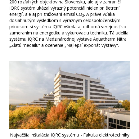
200 rozľahlých objektov na Slovensku, ale aj v zahraničí.
IQRC systém ukázal výrazný potenciál nielen pri šetrení
energií, ale aj pri znižovaní emisií CO
. A práve vďaka
2
dosiahnutým výsledkom s výrazným celospoločenským
prínosom si systému IQRC všimla aj odborná verejnosť so
zameraním na energetiku a vykurovaciu techniku. Tá udelila
systému IQRC na Medzinárodnej výstave Aquatherm Nitra
„Zlatú medailu“ a ocenenie „Najlepší exponát výstavy“.
Najväčšia inštalácia IQRC systému - Fakulta elektrotechniky