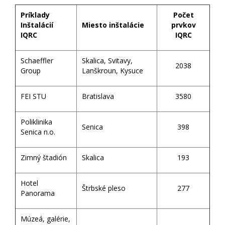
Príklady
Počet
Inštalácií
Miesto inštalácie
prvkov
IQRC
IQRC
Schaeffler
Skalica, Svitavy,
2038
Group
Lanškroun, Kysuce
FEI STU
Bratislava
3580
Poliklinika
Senica
398
Senica n.o.
Zimný štadión
Skalica
193
Hotel
Štrbské pleso
277
Panorama
Múzeá, galérie,