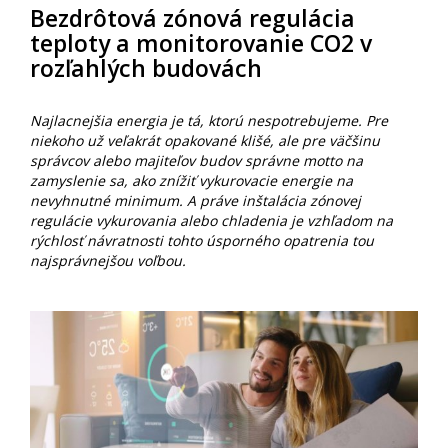
Bezdrôtová zónová regulácia
teploty a monitorovanie CO2 v
rozľahlých budovách
Najlacnejšia energia je tá, ktorú nespotrebujeme. Pre
niekoho už veľakrát opakované klišé, ale pre väčšinu
správcov alebo majiteľov budov správne motto na
zamyslenie sa, ako znížiť vykurovacie energie na
nevyhnutné minimum. A práve inštalácia zónovej
regulácie vykurovania alebo chladenia je vzhľadom na
rýchlosť návratnosti tohto úsporného opatrenia tou
najsprávnejšou voľbou.