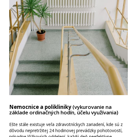
Nemocnice a polikliniky
(vykurovanie na
základe ordinačných hodín, účelu využívania)
Ešte stále existuje veľa zdravotníckych zariadení, kde sú z
dôvodu nepretržitej 24 hodinovej prevádzky pohotovostí,
prípadne lôžkových oddelení, každý deň neefektívne