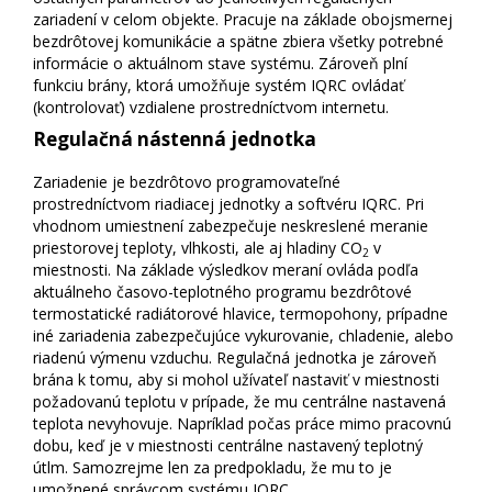
zariadení v celom objekte. Pracuje na základe obojsmernej
bezdrôtovej komunikácie a spätne zbiera všetky potrebné
informácie o aktuálnom stave systému. Zároveň plní
funkciu brány, ktorá umožňuje systém IQRC ovládať
(kontrolovať) vzdialene prostredníctvom internetu.
Regulačná nástenná jednotka
Zariadenie je bezdrôtovo programovateľné
prostredníctvom riadiacej jednotky a softvéru IQRC. Pri
vhodnom umiestnení zabezpečuje neskreslené meranie
priestorovej teploty, vlhkosti, ale aj hladiny CO
v
2
miestnosti. Na základe výsledkov meraní ovláda podľa
aktuálneho časovo-teplotného programu bezdrôtové
termostatické radiátorové hlavice, termopohony, prípadne
iné zariadenia zabezpečujúce vykurovanie, chladenie, alebo
riadenú výmenu vzduchu. Regulačná jednotka je zároveň
brána k tomu, aby si mohol užívateľ nastaviť v miestnosti
požadovanú teplotu v prípade, že mu centrálne nastavená
teplota nevyhovuje. Napríklad počas práce mimo pracovnú
dobu, keď je v miestnosti centrálne nastavený teplotný
útlm. Samozrejme len za predpokladu, že mu to je
umožnené správcom systému IQRC.