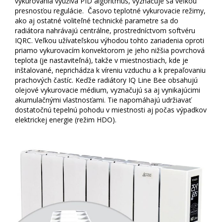
vykurovania využíva PID algoritmus, vyznačuje sa veľkou
presnosťou regulácie. Časovo teplotné vykurovacie režimy,
ako aj ostatné voliteľné technické parametre sa do
radiátora nahrávajú centrálne, prostredníctvom softvéru
IQRC. Veľkou užívateľskou výhodou tohto zariadenia oproti
priamo vykurovacím konvektorom je jeho nižšia povrchová
teplota (je nastaviteľná), takže v miestnostiach, kde je
inštalované, neprichádza k víreniu vzduchu a k prepaľovaniu
prachových častíc. Keďže radiátory IQ Line Bee obsahujú
olejové vykurovacie médium, vyznačujú sa aj vynikajúcimi
akumulačnými vlastnosťami. Tie napomáhajú udržiavať
dostatočnú tepelnú pohodu v miestnosti aj počas výpadkov
elektrickej energie (režim HDO).