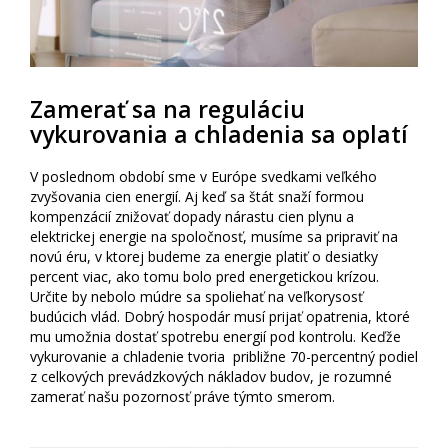
Zamerať sa na reguláciu
vykurovania a chladenia sa oplatí
V poslednom období sme v Európe svedkami veľkého
zvyšovania cien energií. Aj keď sa štát snaží formou
kompenzácií znižovať dopady nárastu cien plynu a
elektrickej energie na spoločnosť, musíme sa pripraviť na
novú éru, v ktorej budeme za energie platiť o desiatky
percent viac, ako tomu bolo pred energetickou krízou.
Určite by nebolo múdre sa spoliehať na veľkorysosť
budúcich vlád. Dobrý hospodár musí prijať opatrenia, ktoré
mu umožnia dostať spotrebu energií pod kontrolu. Keďže
vykurovanie a chladenie tvoria približne 70-percentný podiel
z celkových prevádzkových nákladov budov, je rozumné
zamerať našu pozornosť práve týmto smerom.