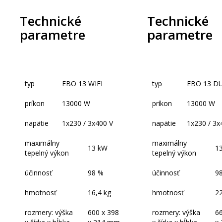
Technické
Technické
parametre
parametre
typ
EBO 13 WIFI
typ
EBO 13 DU
príkon
13000 W
príkon
13000 W
napätie
1x230 / 3x400 V
napätie
1x230 / 3x
maximálny
maximálny
13 kW
1
tepelný výkon
tepelný výkon
účinnosť
98 %
účinnosť
9
hmotnosť
16,4 kg
hmotnosť
22
rozmery: výška
600 x 398
rozmery: výška
66