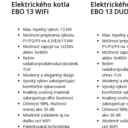
Elektrického kotla
Elektrickéh
EBO 13 WIFI
EBO 13 DUO
Max. tepelný výkon: 13 kW
Možnosť prepínania výkonu
Max. tepelný 
P1/P2/P3 na 4,3/8,6/13 kW
Možnosť prep
Možnosť zapojiť na 1x230V
P1/P2/P3 na 4
alebo 3x400V
Možnosť zapo
Režim
alebo 3x400V
radiátor/podlahovka/zásobník
Režim
TUV
radiátor/podl
Moderný a elegantný dizajn
ohrev TUV
Vysoký výkon zabezpečujúci
Moderný a ele
komfortné vykurovanie
Vysoký výkon 
Kvalitný oceľový materiál
komfortné vy
zabezpečuje dlhú životnosť
Kvalitný oceľo
Účinnosť 98%, hlučnosť
zabezpečuje d
menej ako 30 dB
Účinnosť 98%
Moderné ovládanie aj na
ako 30 dB
diaľku cez WIFI
Moderné ovlád
Patentovaná technológia
cez WIFI