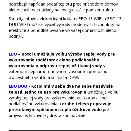
potrebujú napríklad pridať teplotu pred príchodom domov
alebo chcú mať náklady na energiu stále pod kontrolou.
S inteligentnými elektrickými kotlami EBO 13 WIFI a EBO 13
DUO WIFI môžete využiť výhody moderných technológií na
efektívne a pohodlné bývanie vo vašej domácnosti alebo
podniku.
EBO
–
Kotol umožňuje voľbu výroby teplej vody pre
vykurovanie radiátorov alebo podlahového
vykurovania a prípravu teplej úžitkovej vody
v
externom nepriamo-ohrevnom zásobníku pomocou
trojcestného ventilu a snímača DHW.
EBO DUO
-
Kotol
má v sebe dve na sebe nezávislé
telesá
. Jedno teleso pre vykurovanie
umožňuje voľbu
výroby teplej vody pre vykurovanie radiátorov alebo
podlahového vykurovania a
druhé teleso pripravuje
prietokovým spôsobom teplú úžitkovú vodu
pre
umývanie, kuchynský drez a sprchovanie.