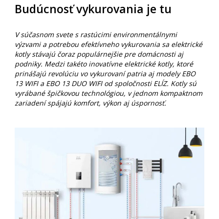
Budúcnosť vykurovania je tu
V súčasnom svete s rastúcimi environmentálnymi
výzvami a potrebou efektívneho vykurovania sa elektrické
kotly stávajú čoraz populárnejšie pre domácnosti aj
podniky. Medzi takéto inovatívne elektrické kotly, ktoré
prinášajú revolúciu vo vykurovaní patria aj modely EBO
13 WIFI a EBO 13 DUO WIFI od spoločnosti ELÍZ. Kotly sú
vyrábané špičkovou technológiou, v jednom kompaktnom
zariadení spájajú komfort, výkon aj úspornosť.