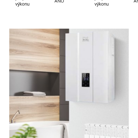
ANO
A
výkonu
výkonu