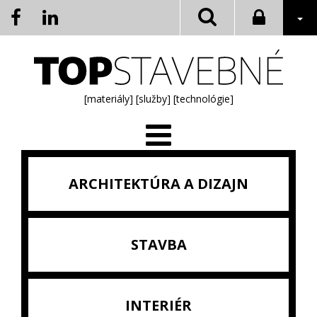
[materiály]
[služby]
[technológie]
ARCHITEKTÚRA A DIZAJN
STAVBA
INTERIÉR