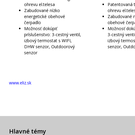
ohrevu el.telesa
Patentovaná 
Zabudované nízko
ohrevu el.tele
energetické obehové
Zabudované n
čerpadlo
obehové čerp
Možnosť dokúpiť
Možnosť dokúp
príslušenstvo: 3-cestný ventil,
3-cestný ventil
izbový termostat s WIFI,
izbový termos
DHW senzor, Outdoorový
senzor, Outd
senzor
www.eliz.sk
Hlavné témy