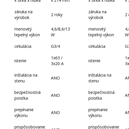
x šírka x hĺbka
x 214 mm
x šírka x hĺbka
x
záruka na
záruka na
2 roky
2 
výrobok
výrobok
menovitý
4,6/8,6/13
menovitý
4,
tepelný výkon
W
tepelný výkon
W
cirkulácia
G3/4
cirkulácia
G
1x63 /
1x
istenie
istenie
3x20 A
3
inštalácia na
inštalácia na
ANO
A
stenu
stenu
bezpečnostná
bezpečnostná
ANO
A
poistka
poistka
prepínanie
prepínanie
ANO
A
výkonu
výkonu
prispôsobovanie
prispôsobovanie