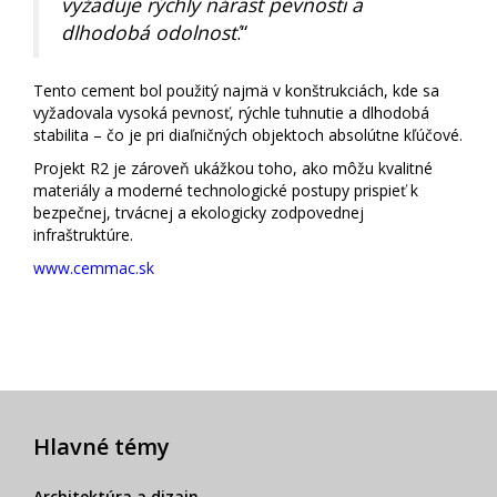
vyžaduje rýchly nárast pevnosti a
dlhodobá odolnosť
.“
Tento cement bol použitý najmä v konštrukciách, kde sa
vyžadovala vysoká pevnosť, rýchle tuhnutie a dlhodobá
stabilita – čo je pri diaľničných objektoch absolútne kľúčové.
Projekt R2 je zároveň ukážkou toho, ako môžu kvalitné
materiály a moderné technologické postupy prispieť k
bezpečnej, trvácnej a ekologicky zodpovednej
infraštruktúre.
www.cemmac.sk
Hlavné témy
Architektúra a dizajn