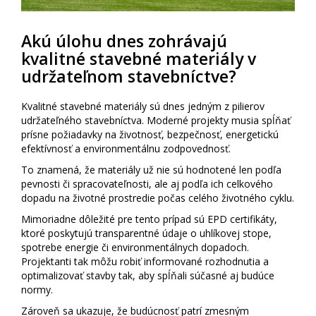
Akú úlohu dnes zohrávajú
kvalitné stavebné materiály v
udržateľnom stavebníctve?
Kvalitné stavebné materiály sú dnes jedným z pilierov
udržateľného stavebníctva. Moderné projekty musia spĺňať
prísne požiadavky na životnosť, bezpečnosť, energetickú
efektívnosť a environmentálnu zodpovednosť.
To znamená, že materiály už nie sú hodnotené len podľa
pevnosti či spracovateľnosti, ale aj podľa ich celkového
dopadu na životné prostredie počas celého životného cyklu.
Mimoriadne dôležité pre tento prípad sú EPD certifikáty,
ktoré poskytujú transparentné údaje o uhlíkovej stope,
spotrebe energie či environmentálnych dopadoch.
Projektanti tak môžu robiť informované rozhodnutia a
optimalizovať stavby tak, aby spĺňali súčasné aj budúce
normy.
Zároveň sa ukazuje, že budúcnosť patrí zmesným