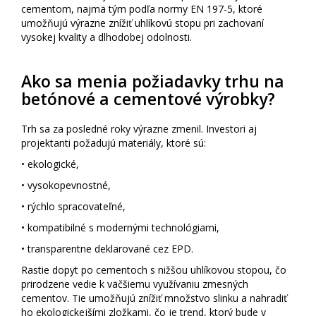
cementom, najmä tým podľa normy EN 197-5, ktoré
umožňujú výrazne znížiť uhlíkovú stopu pri zachovaní
vysokej kvality a dlhodobej odolnosti.
Ako sa menia požiadavky trhu na
betónové a cementové výrobky?
Trh sa za posledné roky výrazne zmenil. Investori aj
projektanti požadujú materiály, ktoré sú:
• ekologické,
• vysokopevnostné,
• rýchlo spracovateľné,
• kompatibilné s modernými technológiami,
• transparentne deklarované cez EPD.
Rastie dopyt po cementoch s nižšou uhlíkovou stopou, čo
prirodzene vedie k väčšiemu využívaniu zmesných
cementov. Tie umožňujú znížiť množstvo slinku a nahradiť
ho ekologickejšími zložkami, čo je trend, ktorý bude v