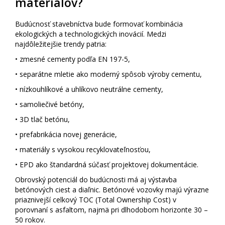
materiálov?
Budúcnosť stavebníctva bude formovať kombinácia
ekologických a technologických inovácií. Medzi
najdôležitejšie trendy patria:
• zmesné cementy podľa EN 197-5,
• separátne mletie ako moderný spôsob výroby cementu,
• nízkouhlíkové a uhlíkovo neutrálne cementy,
• samoliečivé betóny,
• 3D tlač betónu,
• prefabrikácia novej generácie,
• materiály s vysokou recyklovateľnosťou,
• EPD ako štandardná súčasť projektovej dokumentácie.
Obrovský potenciál do budúcnosti má aj výstavba
betónových ciest a diaľnic. Betónové vozovky majú výrazne
priaznivejší celkový TOC (Total Ownership Cost) v
porovnaní s asfaltom, najmä pri dlhodobom horizonte 30 –
50 rokov.