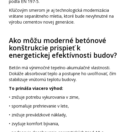
podľa EN 197-5.
Kľúčovým smerom je aj technologická modernizácia
vrátane separátneho mletia, ktoré bude nevyhnutné na
výrobu cementov novej generácie.
Ako môžu moderné betónové
konštrukcie prispieť k
energetickej efektívnosti budov?
Betón má výnimočné tepelno-akumulačné vlastnosti.
Dokáže absorbovať teplo a postupne ho uvoľňovať, čím
stabilizuje vnútornú teplotu budovy.
To prináša viacero výhod:
• znižuje potrebu vykurovania v zime,
• spomaľuje prehrievanie v lete,
• znižuje prevádzkové náklady,
• zvyšuje komfort bývania,