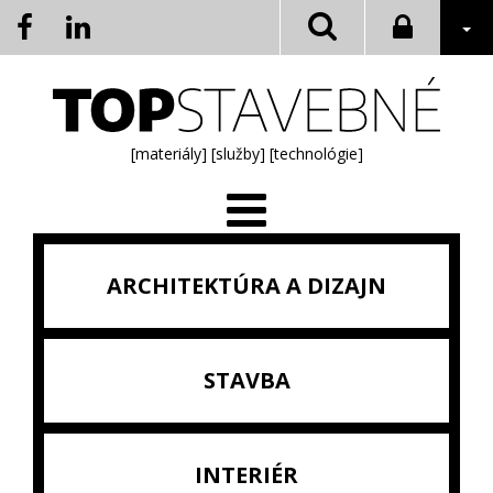
[materiály]
[služby]
[technológie]
ARCHITEKTÚRA A DIZAJN
STAVBA
INTERIÉR