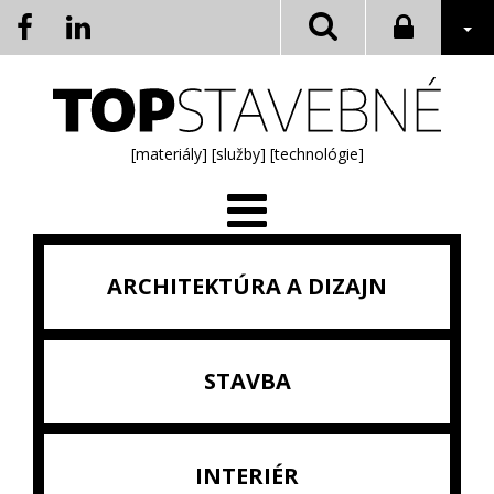
[materiály]
[služby]
[technológie]
ARCHITEKTÚRA A DIZAJN
STAVBA
INTERIÉR