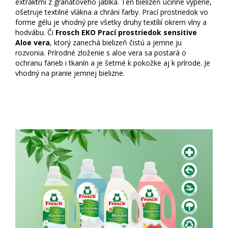
extraktmi z granátového jablka. Ten bielizeň účinne vyperie,
ošetruje textilné vlákna a chráni farby. Prací prostriedok vo
forme gélu je vhodný pre všetky druhy textílií okrem vlny a
hodvábu. Či
Frosch EKO Prací prostriedok sensitive
Aloe vera
, ktorý zanechá bielizeň čistú a jemne ju
rozvonia. Prírodné zloženie s aloe vera sa postará o
ochranu farieb i tkanín a je šetrné k pokožke aj k prírode. Je
vhodný na pranie jemnej bielizne.