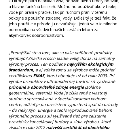
ku ktorým patrí napríklad vlna, hodváb alebo umelý hodváb,
a hlavne funkčná bielizeň. Možno ho používať ako v teplej
vode pri praní v práčke, tak pri ručnom praní v terénu
pokojne s použitím studenej vody. Dôležitý je tiež fakt, že
jeho použitie v prírode ju nezaťažuje. Jedná sa o ideálneho
pomocníka na všetkých našich cestách letom za
akýmkoľvek dobrodružstvom.
„
Premýšľali ste o tom, ako sa vaše obľúbené produkty
vyrábajú? Značka Frosch kladie veľký dôraz na samotný
výrobný proces. Ten podlieha
najvyšším ekologickým
štandardom
, a aj vďaka tomu sa výrobca môže pyšnieť
certifikáciou
EMAS
, ktorú obhajuje už od roku 2003. Pri
výrobe produktov v ultramodernej továrni sú využívané
prírodné a obnoviteľné zdroje energie
(solárne,
geotermálne, veterné). Voda je získavaná z vlastnej
studne a spracovávaná v špecializovanom vodnom
centre, odkiaľ je po prečistení vypustená späť do prírody
– do rieky Rýn. Energie a teplo vyprodukované behom
výrobného procesu sú využívané tiež pre zaistenie
prevádzky kancelárskej budovy a sídla výrobcu, ktoré
získalo v roku 2012
najvyšší certifikát ekologického