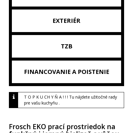
EXTERIÉR
TZB
FINANCOVANIE A POISTENIE
T O P K U CH Y Ň A ! ! ! Tu nájdete užitočné rady
pre vašu kuchyňu .
Frosch EKO prací prostriedok na