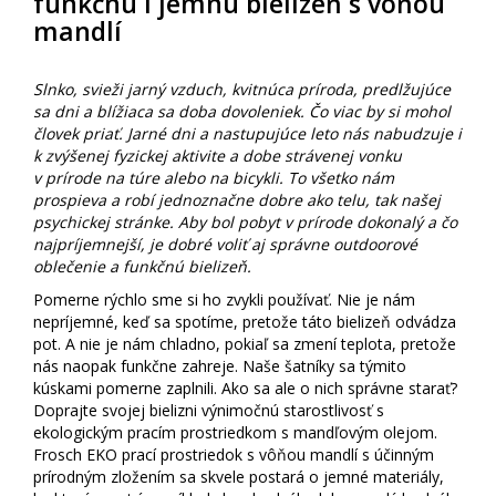
funkčnú i jemnú bielizeň s vôňou
mandlí
Slnko, svieži jarný vzduch, kvitnúca príroda, predlžujúce
sa dni a blížiaca sa doba dovoleniek. Čo viac by si mohol
človek priať. Jarné dni a nastupujúce leto nás nabudzuje i
k zvýšenej fyzickej aktivite a dobe strávenej vonku
v prírode na túre alebo na bicykli. To všetko nám
prospieva a robí jednoznačne dobre ako telu, tak našej
psychickej stránke. Aby bol pobyt v prírode dokonalý a čo
najpríjemnejší, je dobré voliť aj správne outdoorové
oblečenie a funkčnú bielizeň.
Pomerne rýchlo sme si ho zvykli používať. Nie je nám
nepríjemné, keď sa spotíme, pretože táto bielizeň odvádza
pot. A nie je nám chladno, pokiaľ sa zmení teplota, pretože
nás naopak funkčne zahreje. Naše šatníky sa týmito
kúskami pomerne zaplnili. Ako sa ale o nich správne starať?
Doprajte svojej bielizni výnimočnú starostlivosť s
ekologickým pracím prostriedkom s mandľovým olejom.
Frosch EKO prací prostriedok s vôňou mandlí s účinným
prírodným zložením sa skvele postará o jemné materiály,