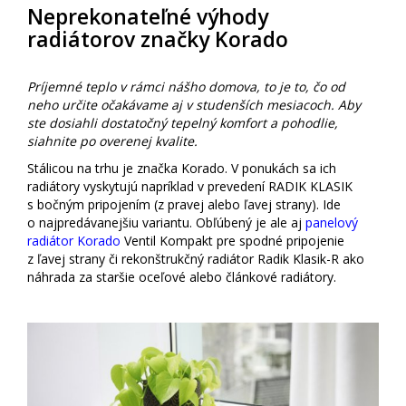
Neprekonateľné výhody
radiátorov značky Korado
Príjemné teplo v rámci nášho domova, to je to, čo od
neho určite očakávame aj v studenších mesiacoch. Aby
ste dosiahli dostatočný tepelný komfort a pohodlie,
siahnite po overenej kvalite.
Stálicou na trhu je značka Korado. V ponukách sa ich
radiátory vyskytujú napríklad v prevedení RADIK KLASIK
s bočným pripojením (z pravej alebo ľavej strany). Ide
o najpredávanejšiu variantu. Obľúbený je ale aj
panelový
radiátor Korado
Ventil Kompakt pre spodné pripojenie
z ľavej strany či rekonštrukčný radiátor Radik Klasik-R ako
náhrada za staršie oceľové alebo článkové radiátory.