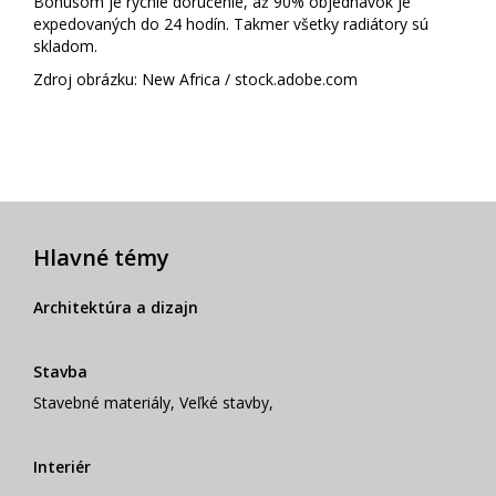
Bonusom je rýchle doručenie, až 90% objednávok je
expedovaných do 24 hodín. Takmer všetky radiátory sú
skladom.
Zdroj obrázku: New Africa / stock.adobe.com
Hlavné témy
Architektúra a dizajn
Stavba
Stavebné materiály
,
Veľké stavby
,
Interiér