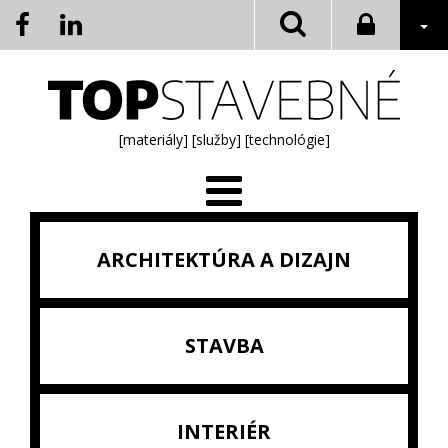
[materiály]
[služby]
[technológie]
ARCHITEKTÚRA A DIZAJN
STAVBA
INTERIÉR