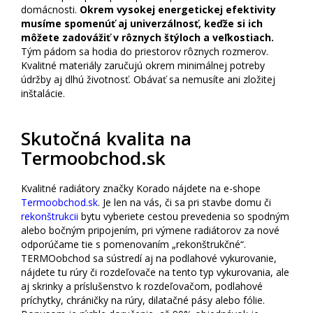
domácnosti.
Okrem vysokej energetickej efektivity
musíme spomenúť aj univerzálnosť, keďže si ich
môžete zadovážiť v rôznych štýloch a veľkostiach.
Tým pádom sa hodia do priestorov rôznych rozmerov.
Kvalitné materiály zaručujú okrem minimálnej potreby
údržby aj dlhú životnosť. Obávať sa nemusíte ani zložitej
inštalácie.
Skutočná kvalita na
Termoobchod.sk
Kvalitné radiátory značky Korado nájdete na e-shope
Termoobchod.sk
. Je len na vás, či sa pri stavbe domu či
rekonštrukcii
bytu vyberiete cestou prevedenia so spodným
alebo bočným pripojením, pri výmene radiátorov za nové
odporúčame tie s pomenovaním „rekonštrukčné“.
TERMOobchod sa sústredí aj na podlahové vykurovanie,
nájdete tu rúry či rozdeľovače na tento typ vykurovania, ale
aj skrinky a príslušenstvo k rozdeľovačom, podlahové
príchytky, chráničky na rúry, dilatačné pásy alebo fólie.