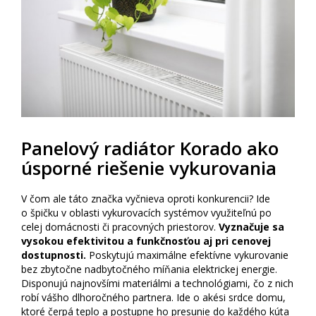
Panelový radiátor Korado ako
úsporné riešenie vykurovania
V čom ale táto značka vyčnieva oproti konkurencii? Ide
o špičku v oblasti vykurovacích systémov využiteľnú po
celej domácnosti či pracovných priestorov.
Vyznačuje sa
vysokou efektivitou a funkčnosťou aj pri cenovej
dostupnosti.
Poskytujú maximálne efektívne vykurovanie
bez zbytočne nadbytočného míňania elektrickej energie.
Disponujú najnovšími materiálmi a technológiami, čo z nich
robí vášho dlhoročného partnera. Ide o akési srdce domu,
ktoré čerpá teplo a postupne ho presunie do každého kúta