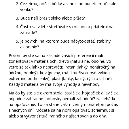
Cez zimu, počas búrky a v noci ho budete mať stále
vonku?
Bude naň pražiť slnko alebo pršať?
Často sa v lete stretávate s rodinou a priateľmi na
záhrade?
Je povrch, na ktorom bude nábytok stáť, stabilný
alebo nie?
Potom by ste sa na základe vašich preferencií mali
zorientovať v materiáloch: drevo (naturálne, odolné, vo
vetre sa tak ľahko neprevráti), ratan (ľahký, nenáročný na
údržbu, odolný), kov (pevný, má dlhú životnosť, zvláda
extrémne podmienky), plast (ľahký, lacný, rýchlo schne).
Každý z materiálov má svoje výhody a nevýhody.
Na čo by ste ale okrem stola, stoličiek, hojdačiek a lavičiek,
prípadne záhradnej pohovky nemali zabudnúť? Na
lehátko
na opaľovanie
. To sa stane vaším verným priateľom počas
slnečných dní. Môžete sa na ňom opaľovať, zdriemnuť si
alebo si vytvoriť rituál ranného naštartovania do dňa.