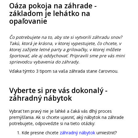
Oáza pokoja na záhrade -
základom je lehátko na
opaľovanie
Čo potrebujete na to, aby ste si vytvorili záhradu snov?
Takú, ktorá je krásna, v ktorej vypestujete, čo chcete, v
ktorej zažijete letné party a grilovačky, v ktorej môžete
športovať, ale aj oddychovať. Pripravili sme pre vás mini
sprievodcu vybavenia do záhrady.
Vďaka týmto 3 tipom sa vaša záhrada stane čarovnou.
Vyberte si pre vás dokonalý -
záhradný nábytok
Vybrať ten pravý nie je ľahké a čaká vás dlhý proces
premýšľania. Ak si chcete ujasniť, aký nábytok na záhrade
potrebujete, odpovedzte si na tieto otázky:
Kde presne chcete
záhradný nábytok
umiestniť?