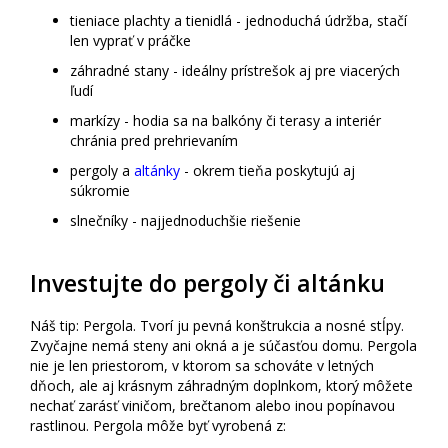
tieniace plachty a tienidlá - jednoduchá údržba, stačí
len vyprať v práčke
záhradné stany - ideálny prístrešok aj pre viacerých
ľudí
markízy - hodia sa na balkóny či terasy a interiér
chránia pred prehrievaním
pergoly a
altánky
- okrem tieňa poskytujú aj
súkromie
slnečníky - najjednoduchšie riešenie
Investujte do pergoly či altánku
Náš tip: Pergola. Tvorí ju pevná konštrukcia a nosné stĺpy.
Zvyčajne nemá steny ani okná a je súčasťou domu. Pergola
nie je len priestorom, v ktorom sa schováte v letných
dňoch, ale aj krásnym záhradným doplnkom, ktorý môžete
nechať zarásť viničom, brečtanom alebo inou popínavou
rastlinou. Pergola môže byť vyrobená z: