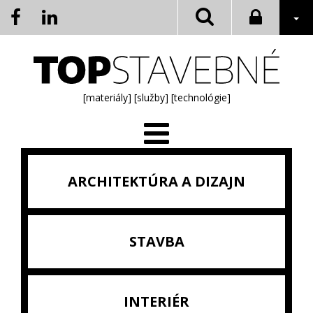
[materiály]
[služby]
[technológie]
ARCHITEKTÚRA A DIZAJN
STAVBA
INTERIÉR