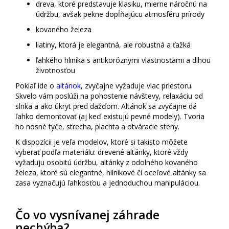
dreva, ktoré predstavuje klasiku, mierne náročnú na
údržbu, avšak pekne dopĺňajúcu atmosféru prírody
kovaného železa
liatiny, ktorá je elegantná, ale robustná a ťažká
ľahkého hliníka s antikoróznymi vlastnosťami a dlhou
životnosťou
Pokiaľ ide o
altánok
, zvyčajne vyžaduje viac priestoru.
Skvelo vám poslúži na pohostenie návštevy, relaxáciu od
slnka a ako úkryt pred dažďom. Altánok sa zvyčajne dá
ľahko demontovať (aj keď existujú pevné modely). Tvoria
ho nosné tyče, strecha, plachta a otváracie steny.
K dispozícii je veľa modelov, ktoré si takisto môžete
vyberať podľa materiálu: drevené altánky, ktoré vždy
vyžaduju osobitú údržbu, altánky z odolného kovaného
železa, ktoré sú elegantné, hliníkové či oceľové altánky sa
zasa vyznačujú ľahkosťou a jednoduchou manipuláciou.
Čo vo vysnívanej záhrade
nechýba?