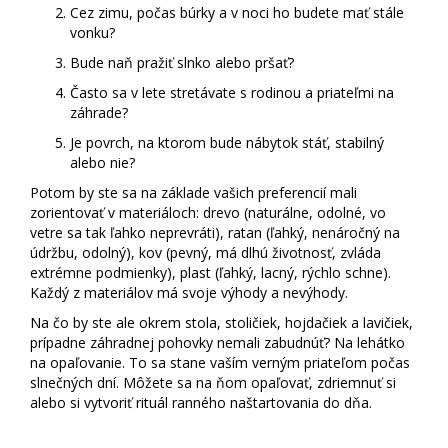
Cez zimu, počas búrky a v noci ho budete mať stále
vonku?
Bude naň pražiť slnko alebo pršať?
Často sa v lete stretávate s rodinou a priateľmi na
záhrade?
Je povrch, na ktorom bude nábytok stáť, stabilný
alebo nie?
Potom by ste sa na základe vašich preferencií mali
zorientovať v materiáloch: drevo (naturálne, odolné, vo
vetre sa tak ľahko neprevráti), ratan (ľahký, nenáročný na
údržbu, odolný), kov (pevný, má dlhú životnosť, zvláda
extrémne podmienky), plast (ľahký, lacný, rýchlo schne).
Každý z materiálov má svoje výhody a nevýhody.
Na čo by ste ale okrem stola, stoličiek, hojdačiek a lavičiek,
prípadne záhradnej pohovky nemali zabudnúť? Na
lehátko
na opaľovanie
. To sa stane vaším verným priateľom počas
slnečných dní. Môžete sa na ňom opaľovať, zdriemnuť si
alebo si vytvoriť rituál ranného naštartovania do dňa.