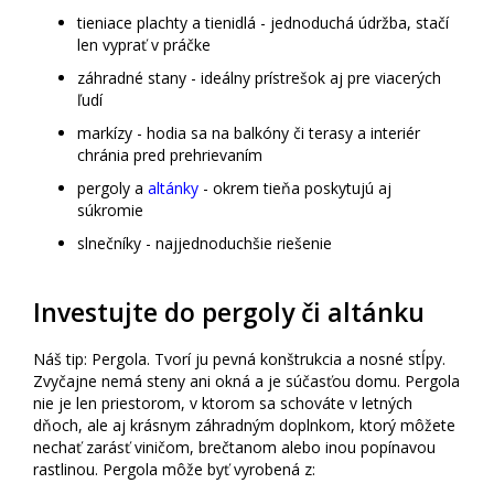
tieniace plachty a tienidlá - jednoduchá údržba, stačí
len vyprať v práčke
záhradné stany - ideálny prístrešok aj pre viacerých
ľudí
markízy - hodia sa na balkóny či terasy a interiér
chránia pred prehrievaním
pergoly a
altánky
- okrem tieňa poskytujú aj
súkromie
slnečníky - najjednoduchšie riešenie
Investujte do pergoly či altánku
Náš tip: Pergola. Tvorí ju pevná konštrukcia a nosné stĺpy.
Zvyčajne nemá steny ani okná a je súčasťou domu. Pergola
nie je len priestorom, v ktorom sa schováte v letných
dňoch, ale aj krásnym záhradným doplnkom, ktorý môžete
nechať zarásť viničom, brečtanom alebo inou popínavou
rastlinou. Pergola môže byť vyrobená z: