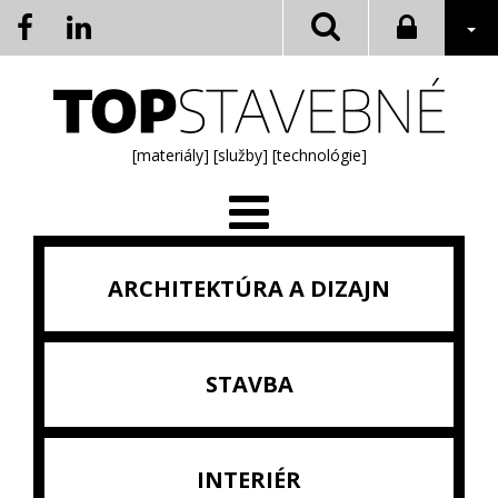
[materiály]
[služby]
[technológie]
ARCHITEKTÚRA A DIZAJN
STAVBA
INTERIÉR