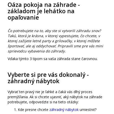
Oáza pokoja na záhrade -
základom je lehátko na
opaľovanie
Čo potrebujete na to, aby ste si vytvorili záhradu snov?
Takú, ktorá je krásna, v ktorej vypestujete, čo chcete, v
ktorej zažijete letné party a grilovačky, v ktorej môžete
športovať, ale aj oddychovať. Pripravili sme pre vás mini
sprievodcu vybavenia do záhrady.
Vďaka týmto 3 tipom sa vaša záhrada stane čarovnou.
Vyberte si pre vás dokonalý -
záhradný nábytok
Vybrať ten pravý nie je ľahké a čaká vás dlhý proces
premýšľania. Ak si chcete ujasniť, aký nábytok na záhrade
potrebujete, odpovedzte si na tieto otázky:
Kde presne chcete
záhradný nábytok
umiestniť?