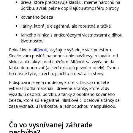
dreva, ktoré predstavuje klasiku, mierne náročnú na
údržbu, avšak pekne dopĺňajúcu atmosféru prírody
kovaného železa
liatiny, ktorá je elegantná, ale robustná a ťažká
ľahkého hliníka s antikoróznymi vlastnosťami a dlhou
životnosťou
Pokiaľ ide o
altánok
, zvyčajne vyžaduje viac priestoru.
Skvelo vám poslúži na pohostenie návštevy, relaxáciu od
slnka a ako úkryt pred dažďom. Altánok sa zvyčajne dá
ľahko demontovať (aj keď existujú pevné modely). Tvoria
ho nosné tyče, strecha, plachta a otváracie steny.
K dispozícii je veľa modelov, ktoré si takisto môžete
vyberať podľa materiálu: drevené altánky, ktoré vždy
vyžaduju osobitú údržbu, altánky z odolného kovaného
železa, ktoré sú elegantné, hliníkové či oceľové altánky sa
zasa vyznačujú ľahkosťou a jednoduchou manipuláciou.
Čo vo vysnívanej záhrade
nechýba?