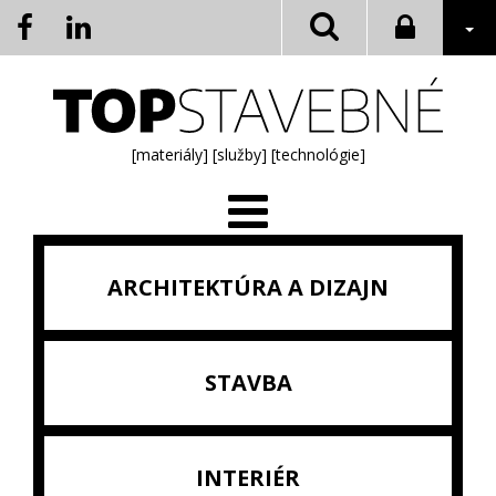
[materiály]
[služby]
[technológie]
ARCHITEKTÚRA A DIZAJN
STAVBA
INTERIÉR