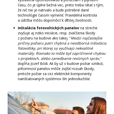
času, čo je úplne bežná vec, preto treba rátať s tým,
že nič nie je natrvalo a bude potrebné dané
technológie časom vymeniť. Pravidelná kontrola
a údržba môžu dopomôcť k dlhšej životnosti.
Inštalácia fotovoltických panelov
na streche
zvyšuje aj riziko iniciácie, resp. zväčšenia škody
z požiaru na budove ako takej. "
Medzi
najčastejšie
príčiny požiaru patrí chybná a neodborná inštalácia
fotovoltiky, pri ktorej sa využívajú nekvalitné
materiály. Rovnako to môže byť zapríčinené chybou
v projektoch, alebo zanedbanie revíznych správ
,"
dopĺňa Jozef Bódi.
Ak by už v budove požiar vznikol,
prítomnosť panelov môže zvýšiť rozsah škody,
pretože požiar sa cez elektrické komponenty
nainštalovaných systémov šíri jednoduchšie.