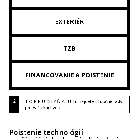
EXTERIÉR
TZB
FINANCOVANIE A POISTENIE
T O P K U CH Y Ň A ! ! ! Tu nájdete užitočné rady
pre vašu kuchyňu .
Poistenie technológií