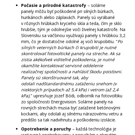
Počasie a prírodné katastrofy
– solárne
panely môžu byť poškodené pri silných búrkach,
hurikánoch alebo záplavách.
Panely sú vyrábané
v rôznych hrúbkach krycieho skla a teda, čím je sklo
hrubšie, tým je odolnejšie voči živelnej katastrofe. Na
Slovensku sa väčšinou využívajú panely s hrúbkou 3,2
mm, čo je dostatočne odolné aj voči krupobitiu. "
P
o
silných veterných búrkach či krupobití je nutné
skontrolovať fotovoltické panely na streche. Ak sa
zistia akékoľvek viditeľné poškodenia, je nutné
okamžite kontaktovať servisné oddelenie
realizačnej spoločnosti a nahlásiť škodu poisťovni.
Panely sú skonštruované tak, aby
odolali nadštandardnému zaťaženiu snehom (v
niektorých prípadoch až 5,4 kPa) i vetrom (až 2,4
kPa),
" upresňuje Jozef Bódi, odborník na fotovoltiku
zo spoločnosti Energovision. Solárne panely na
rovných
strechách musia byť zaťažené betónovými
kockami
, aby odolali aj
silnému nárazovému vetru a
predišlo sa tak nadvihnutu a poškodeniu izolácie.
Opotrebenie a poruchy
– každá technológia je
vystavená opotrebovaniu a poruchám s plynutím