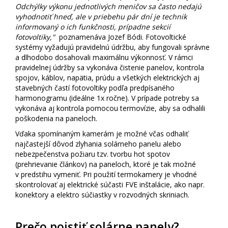
Odchýlky výkonu jednotlivých meničov sa často nedajú
vyhodnotiť hneď, ale v priebehu pár dní je technik
informovaný o ich funkčnosti, prípadne sekcií
fotovoltiky,"
poznamenáva Jozef Bódi. Fotovoltické
systémy vyžadujú pravidelnú údržbu, aby fungovali správne
a dlhodobo dosahovali maximálnu výkonnosť. V rámci
pravidelnej údržby sa vykonáva čistenie panelov, kontrola
spojov, káblov, napätia, prúdu a všetkých elektrických aj
stavebných častí fotovoltiky podľa predpísaného
harmonogramu (ideálne 1x ročne). V prípade potreby sa
vykonáva aj kontrola pomocou termovízie, aby sa odhalili
poškodenia na paneloch.
Vďaka spomínaným kamerám je možné včas odhaliť
najčastejší
dôvod zlyhania solárneho panelu
alebo
nebezpečenstva požiaru tzv. tvorbu hot spotov
(prehrievanie článkov) na paneloch, ktoré je tak možné
v predstihu vymeniť. Pri použití termokamery je vhodné
skontrolovať aj elektrické súčasti FVE inštalácie, ako napr.
konektory a elektro súčiastky v rozvodných skriniach.
Prečo poistiť solárne panely?