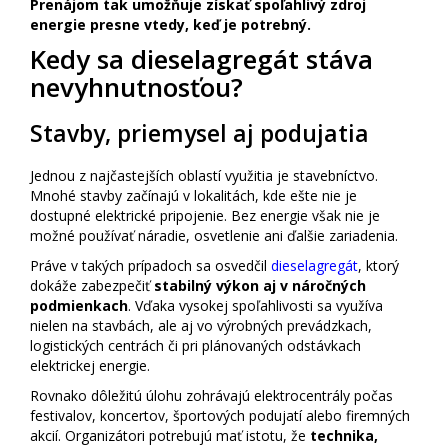
Prenájom tak umožňuje získať spoľahlivý zdroj
energie presne vtedy, keď je potrebný.
Kedy sa dieselagregát stáva
nevyhnutnosťou?
Stavby, priemysel aj podujatia
Jednou z najčastejších oblastí využitia je stavebníctvo.
Mnohé stavby začínajú v lokalitách, kde ešte nie je
dostupné elektrické pripojenie. Bez energie však nie je
možné používať náradie, osvetlenie ani ďalšie zariadenia.
Práve v takých prípadoch sa osvedčil
dieselagregát
, ktorý
dokáže zabezpečiť
stabilný výkon aj v náročných
podmienkach
. Vďaka vysokej spoľahlivosti sa využíva
nielen na stavbách, ale aj vo výrobných prevádzkach,
logistických centrách či pri plánovaných odstávkach
elektrickej energie.
Rovnako dôležitú úlohu zohrávajú elektrocentrály počas
festivalov, koncertov, športových podujatí alebo firemných
akcií. Organizátori potrebujú mať istotu, že
technika,