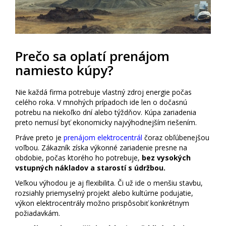
Prečo sa oplatí prenájom
namiesto kúpy?
Nie každá firma potrebuje vlastný zdroj energie počas
celého roka. V mnohých prípadoch ide len o dočasnú
potrebu na niekoľko dní alebo týždňov. Kúpa zariadenia
preto nemusí byť ekonomicky najvýhodnejším riešením.
Práve preto je
prenájom elektrocentrál
čoraz obľúbenejšou
voľbou. Zákazník získa výkonné zariadenie presne na
obdobie, počas ktorého ho potrebuje,
bez vysokých
vstupných nákladov a starostí s údržbou.
Veľkou výhodou je aj flexibilita. Či už ide o menšiu stavbu,
rozsiahly priemyselný projekt alebo kultúrne podujatie,
výkon elektrocentrály možno prispôsobiť konkrétnym
požiadavkám.