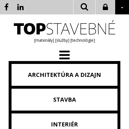
[materiály]
[služby]
[technológie]
ARCHITEKTÚRA A DIZAJN
STAVBA
INTERIÉR