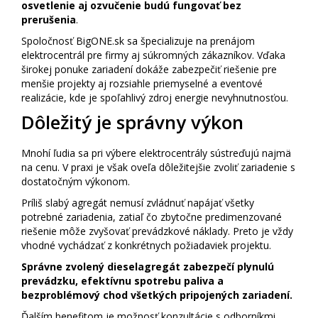
osvetlenie aj ozvučenie budú fungovať bez
prerušenia
.
Spoločnosť BigONE.sk sa špecializuje na prenájom
elektrocentrál pre firmy aj súkromných zákazníkov. Vďaka
širokej ponuke zariadení dokáže zabezpečiť riešenie pre
menšie projekty aj rozsiahle priemyselné a eventové
realizácie, kde je spoľahlivý zdroj energie nevyhnutnosťou.
Dôležitý je správny výkon
Mnohí ľudia sa pri výbere elektrocentrály sústreďujú najmä
na cenu. V praxi je však oveľa dôležitejšie zvoliť zariadenie s
dostatočným výkonom.
Príliš slabý agregát nemusí zvládnuť napájať všetky
potrebné zariadenia, zatiaľ čo zbytočne predimenzované
riešenie môže zvyšovať prevádzkové náklady. Preto je vždy
vhodné vychádzať z konkrétnych požiadaviek projektu.
Správne zvolený dieselagregát zabezpečí plynulú
prevádzku, efektívnu spotrebu paliva a
bezproblémový chod všetkých pripojených zariadení.
Ďalším benefitom je možnosť konzultácie s odborníkmi,