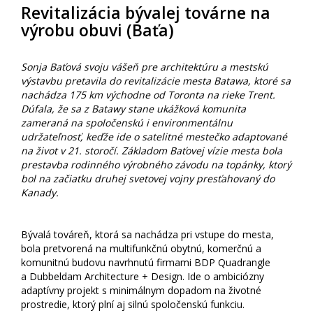
Revitalizácia bývalej továrne na
výrobu obuvi (Baťa)
Sonja Baťová svoju vášeň pre architektúru a mestskú
výstavbu pretavila do revitalizácie mesta Batawa, ktoré sa
nachádza 175 km východne od Toronta na rieke Trent.
Dúfala, že sa z Batawy stane ukážková komunita
zameraná na spoločenskú i environmentálnu
udržateľnosť, keďže ide o satelitné mestečko adaptované
na život v 21. storočí. Základom Baťovej vízie mesta bola
prestavba rodinného výrobného závodu na topánky, ktorý
bol na začiatku druhej svetovej vojny presťahovaný do
Kanady.
Bývalá továreň, ktorá sa nachádza pri vstupe do mesta,
bola pretvorená na multifunkčnú obytnú, komerčnú a
komunitnú budovu navrhnutú firmami BDP Quadrangle
a Dubbeldam Architecture + Design. Ide o ambiciózny
adaptívny projekt s minimálnym dopadom na životné
prostredie, ktorý plní aj silnú spoločenskú funkciu.