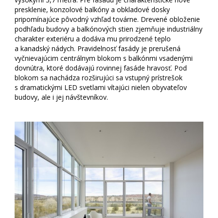
presklenie, konzolové balkóny a obkladové dosky
pripomínajúce pôvodný vzhľad továrne. Drevené obloženie
podhľadu budovy a balkónových stien zjemňuje industriálny
charakter exteriéru a dodáva mu prirodzené teplo
a kanadský nádych. Pravidelnosť fasády je prerušená
vyčnievajúcim centrálnym blokom s balkónmi vsadenými
dovnútra, ktoré dodávajú rovinnej fasáde hravosť. Pod
blokom sa nachádza rozširujúci sa vstupný prístrešok
s dramatickými LED svetlami vítajúci nielen obyvateľov
budovy, ale i jej návštevníkov.