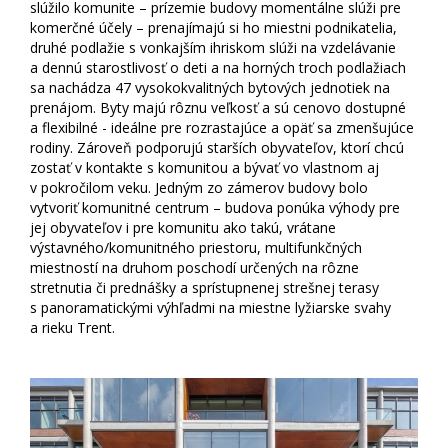
slúžilo komunite – prízemie budovy momentálne slúži pre
komerčné účely – prenajímajú si ho miestni podnikatelia,
druhé podlažie s vonkajším ihriskom slúži na vzdelávanie
a dennú starostlivosť o deti a na horných troch podlažiach
sa nachádza 47 vysokokvalitných bytových jednotiek na
prenájom. Byty majú rôznu veľkosť a sú cenovo dostupné
a flexibilné - ideálne pre rozrastajúce a opäť sa zmenšujúce
rodiny. Zároveň podporujú starších obyvateľov, ktorí chcú
zostať v kontakte s komunitou a bývať vo vlastnom aj
v pokročilom veku. Jedným zo zámerov budovy bolo
vytvoriť komunitné centrum – budova ponúka výhody pre
jej obyvateľov i pre komunitu ako takú, vrátane
výstavného/komunitného priestoru, multifunkčných
miestností na druhom poschodí určených na rôzne
stretnutia či prednášky a sprístupnenej strešnej terasy
s panoramatickými výhľadmi na miestne lyžiarske svahy
a rieku Trent.