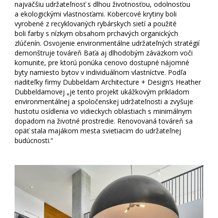
najväčšiu udržateľnosť s dlhou životnosťou, odolnosťou
a ekologickými vlastnosťami. Kobercové krytiny boli
vyrobené z recyklovaných rybárskych sietí a použité
boli farby s nízkym obsahom prchavých organických
zlúčenín. Osvojenie environmentálne udržateľných stratégií
demonštruje továreň Baťa aj dlhodobým záväzkom voči
komunite, pre ktorú ponúka cenovo dostupné nájomné
byty namiesto bytov v individuálnom vlastníctve. Podľa
riaditeľky firmy Dubbeldam Architecture + Design’s Heather
Dubbeldamovej „je tento projekt ukážkovým príkladom
environmentálnej a spoločenskej udržateľnosti a zvyšuje
hustotu osídlenia vo vidieckych oblastiach s minimálnym
dopadom na životné prostredie. Renovovaná továreň sa
opäť stala majákom mesta svietiacim do udržateľnej
budúcnosti.“