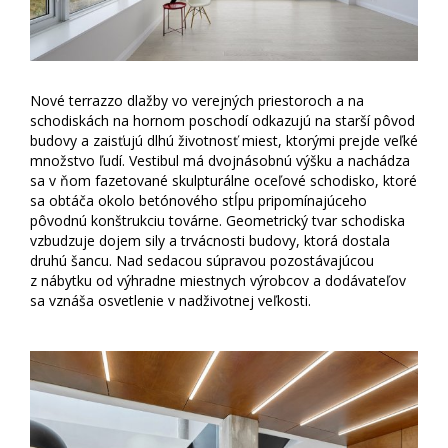
Nové terrazzo dlažby vo verejných priestoroch a na
schodiskách na hornom poschodí odkazujú na starší pôvod
budovy a zaisťujú dlhú životnosť miest, ktorými prejde veľké
množstvo ľudí. Vestibul má dvojnásobnú výšku a nachádza
sa v ňom fazetované skulpturálne oceľové schodisko, ktoré
sa obtáča okolo betónového stĺpu pripomínajúceho
pôvodnú konštrukciu továrne. Geometrický tvar schodiska
vzbudzuje dojem sily a trvácnosti budovy, ktorá dostala
druhú šancu. Nad sedacou súpravou pozostávajúcou
z nábytku od výhradne miestnych výrobcov a dodávateľov
sa vznáša osvetlenie v nadživotnej veľkosti.