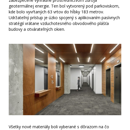
zabezpečené výhradne prostredníctvom zdroja
geotermálnej energie. Ten bol vytvorený pod parkoviskom,
kde bolo vyvŕtaných 63 vrtov do hĺbky 183 metrov.
Udržateľný prístup je úzko spojený s aplikovaním pasívnych
stratégií vrátane vzduchotesného obvodového plášťa
budovy a otvárateľných okien.
Všetky nové materiály boli vyberané s dôrazom na čo