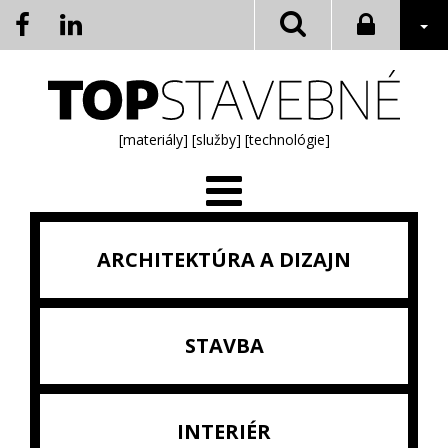
[materiály]
[služby]
[technológie]
ARCHITEKTÚRA A DIZAJN
STAVBA
INTERIÉR