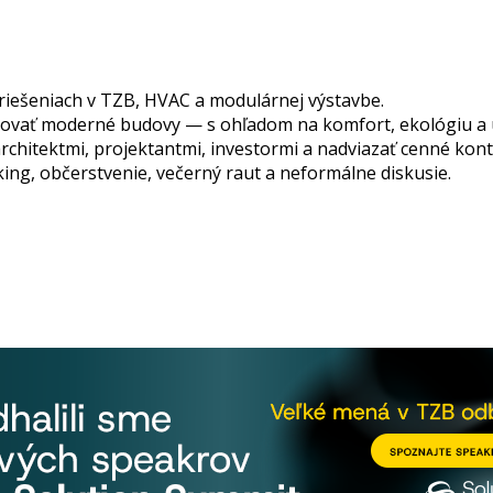
 riešeniach v TZB, HVAC a modulárnej výstavbe.
vovať moderné budovy — s ohľadom na komfort, ekológiu a 
architektmi, projektantmi, investormi a nadviazať cenné kont
ng, občerstvenie, večerný raut a neformálne diskusie.