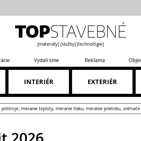
[materiály]
[služby]
[technológie]
rácie
Vydali sme
Reklama
Obje
INTERIÉR
EXTERIÉR
e prístroje, meranie teploty, meranie tlaku, meranie prietoku, snímače 
t 2026