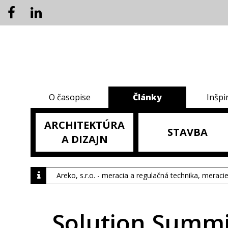
O časopise
Články
Inšpi
ARCHITEKTÚRA
STAVBA
A DIZAJN
Areko, s.r.o. - meracia a regulačná technika, meraci
Solution Summi