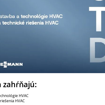
 zahŕňajú:
echnológie HVAC
 riešenia HVAC