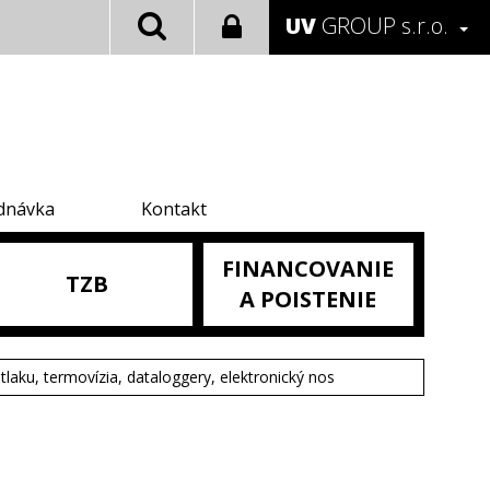
UV
GROUP s.r.o.
dnávka
Kontakt
FINANCOVANIE
TZB
A POISTENIE
tlaku, termovízia, dataloggery, elektronický nos