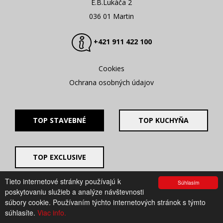
E.B.Lukáča 2
036 01 Martin
+421 911 422 100
Cookies
Ochrana osobných údajov
TOP STAVEBNÉ
TOP KUCHYŇA
TOP EXCLUSIVE
Tieto internetové stránky používajú k
Súhlasím
© 2008 - 2026. UV GROUP s.r.o. |
Created by CTS Europe
poskytovaniu služieb a analýze návštevnosti
s.r.o.
súbory cookie. Používaním týchto internetových stránok s týmto
súhlasíte.
Viac info.