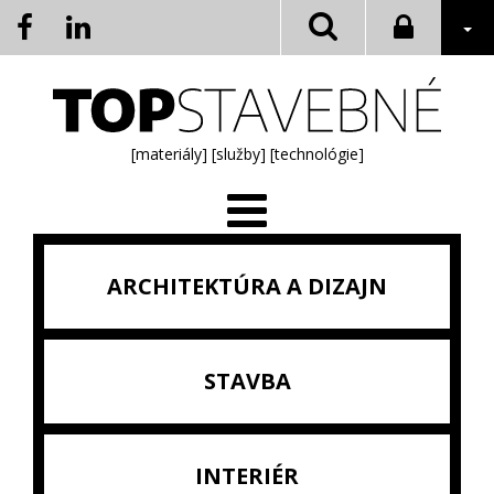
[materiály]
[služby]
[technológie]
ARCHITEKTÚRA A DIZAJN
STAVBA
INTERIÉR