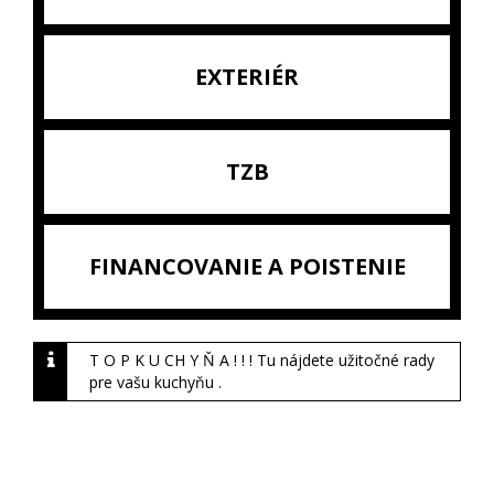
EXTERIÉR
TZB
FINANCOVANIE A POISTENIE
T O P K U CH Y Ň A ! ! ! Tu nájdete užitočné rady
pre vašu kuchyňu .