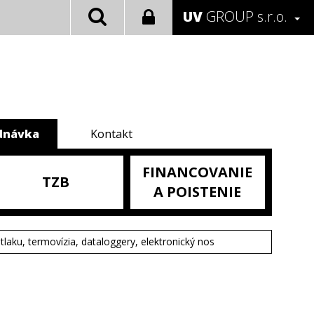
UV
GROUP s.r.o.
dnávka
Kontakt
FINANCOVANIE
TZB
A POISTENIE
tlaku, termovízia, dataloggery, elektronický nos