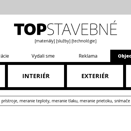
[materiály]
[služby]
[technológie]
rácie
Vydali sme
Reklama
Obje
INTERIÉR
EXTERIÉR
e prístroje, meranie teploty, meranie tlaku, meranie prietoku, snímače 