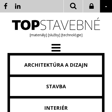
[materiály]
[služby]
[technológie]
ARCHITEKTÚRA A DIZAJN
STAVBA
INTERIÉR