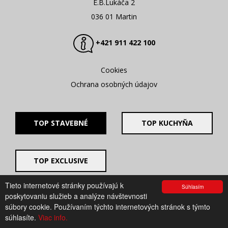
E.B.Lukáča 2
036 01 Martin
+421 911 422 100
Cookies
Ochrana osobných údajov
TOP STAVEBNÉ
TOP KUCHYŇA
TOP EXCLUSIVE
Tieto internetové stránky používajú k
Súhlasím
© 2008 - 2026. UV GROUP s.r.o. |
Created by CTS Europe
poskytovaniu služieb a analýze návštevnosti
s.r.o.
súbory cookie. Používaním týchto internetových stránok s týmto
súhlasíte.
Viac info.