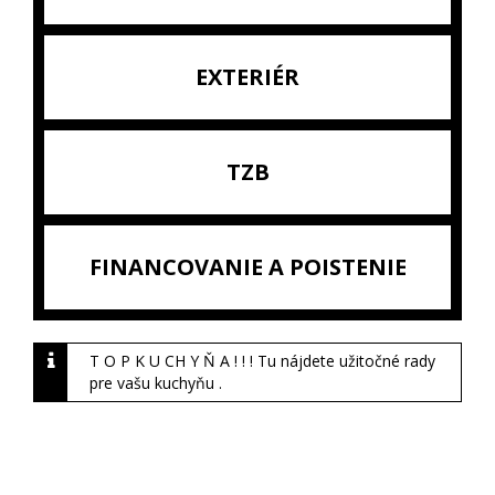
EXTERIÉR
TZB
FINANCOVANIE A POISTENIE
T O P K U CH Y Ň A ! ! ! Tu nájdete užitočné rady
pre vašu kuchyňu .