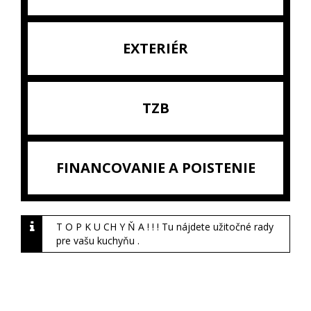
EXTERIÉR
TZB
FINANCOVANIE A POISTENIE
T O P K U CH Y Ň A ! ! ! Tu nájdete užitočné rady
pre vašu kuchyňu .