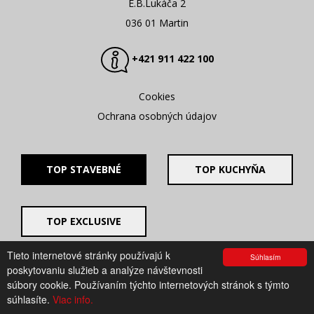
E.B.Lukáča 2
036 01 Martin
+421 911 422 100
Cookies
Ochrana osobných údajov
TOP STAVEBNÉ
TOP KUCHYŇA
TOP EXCLUSIVE
Tieto internetové stránky používajú k
Súhlasím
© 2008 - 2026. UV GROUP s.r.o. |
Created by CTS Europe
poskytovaniu služieb a analýze návštevnosti
s.r.o.
súbory cookie. Používaním týchto internetových stránok s týmto
súhlasíte.
Viac info.