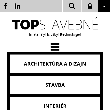
[materiály]
[služby]
[technológie]
ARCHITEKTÚRA A DIZAJN
STAVBA
INTERIÉR