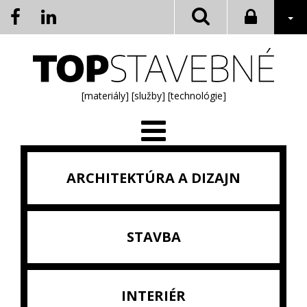
[materiály]
[služby]
[technológie]
ARCHITEKTÚRA A DIZAJN
STAVBA
INTERIÉR