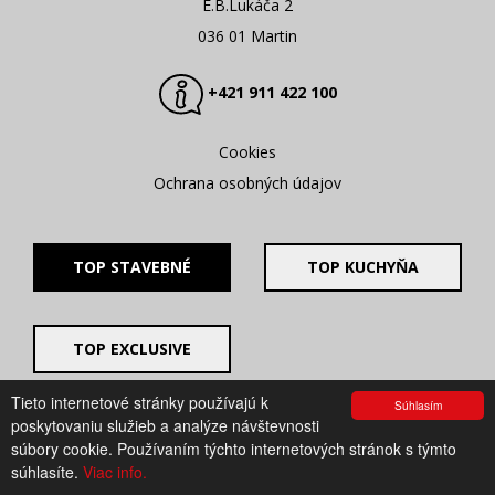
E.B.Lukáča 2
036 01 Martin
+421 911 422 100
Cookies
Ochrana osobných údajov
TOP STAVEBNÉ
TOP KUCHYŇA
TOP EXCLUSIVE
Tieto internetové stránky používajú k
Súhlasím
© 2008 - 2026. UV GROUP s.r.o. |
Created by CTS Europe
poskytovaniu služieb a analýze návštevnosti
s.r.o.
súbory cookie. Používaním týchto internetových stránok s týmto
súhlasíte.
Viac info.