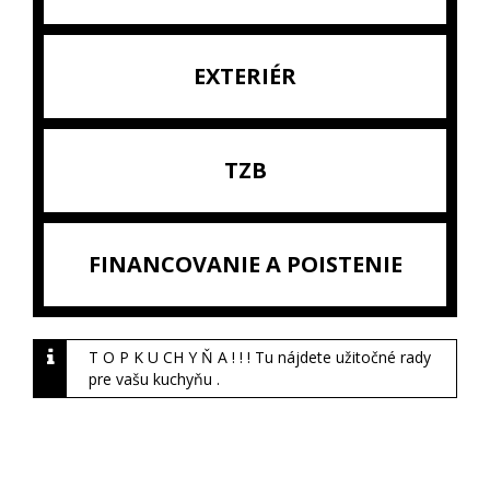
EXTERIÉR
TZB
FINANCOVANIE A POISTENIE
T O P K U CH Y Ň A ! ! ! Tu nájdete užitočné rady
pre vašu kuchyňu .