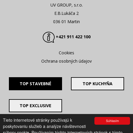
UV GROUP, s.r.o.
E.B.Lukáča 2
036 01 Martin
+421 911 422 100
Cookies
Ochrana osobných údajov
TOP STAVEBNÉ
TOP KUCHYŇA
TOP EXCLUSIVE
Tieto internetové stránky používajú k
Súhlasím
© 2008 - 2026. UV GROUP s.r.o. |
Created by CTS Europe
poskytovaniu služieb a analýze návštevnosti
s.r.o.
súbory cookie. Používaním týchto internetových stránok s týmto