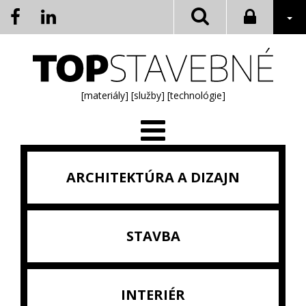
[materiály]
[služby]
[technológie]
ARCHITEKTÚRA A DIZAJN
STAVBA
INTERIÉR