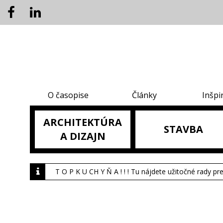
O časopise
Články
Inšpi
ARCHITEKTÚRA
STAVBA
A DIZAJN
T O P K U CH Y Ň A ! ! ! Tu nájdete užitočné rady pr