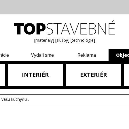
[materiály]
[služby]
[technológie]
rácie
Vydali sme
Reklama
Obje
INTERIÉR
EXTERIÉR
e vašu kuchyňu .