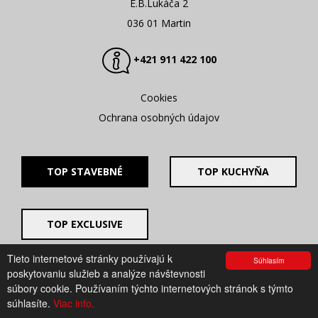
E.B.Lukáča 2
036 01 Martin
+421 911 422 100
Cookies
Ochrana osobných údajov
TOP STAVEBNÉ
TOP KUCHYŇA
TOP EXCLUSIVE
Tieto internetové stránky používajú k
Súhlasím
© 2008 - 2026. UV GROUP s.r.o. |
Created by CTS Europe
poskytovaniu služieb a analýze návštevnosti
s.r.o.
súbory cookie. Používaním týchto internetových stránok s týmto
súhlasíte.
Viac info.