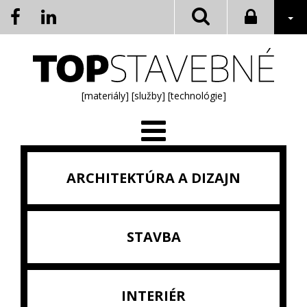
[materiály]
[služby]
[technológie]
ARCHITEKTÚRA A DIZAJN
STAVBA
INTERIÉR