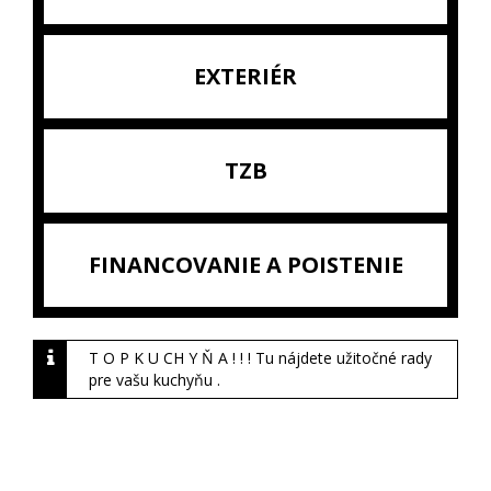
EXTERIÉR
TZB
FINANCOVANIE A POISTENIE
T O P K U CH Y Ň A ! ! ! Tu nájdete užitočné rady
pre vašu kuchyňu .