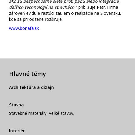
ako sú bezpečnostné siete proti pádu alebo integrácia
ďalších technológií na strechách
,“ približuje Petr. Firma
zároveň eviduje rastúci záujem o realizácie na Slovensku,
kde sa prirodzene rozširuje.
www.bonafa.sk
Hlavné témy
Architektúra a dizajn
Stavba
Stavebné materiály
,
Veľké stavby
,
Interiér