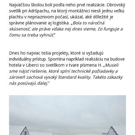
Najväčšou školou boli podľa neho prvé realizácie. Obrovský
svetlík pri Adršpachu, na ktorý montážnici niesli jednu veľkú
plachtu v nepriaznivom počasí, ukázal, aké dôležité je
správne plánovanie aj logistika. „
Bola to náročná
skúsenosť, ale práve vďaka nej dnes vieme, čo funguje a
čomu sa treba vyhnúť
.“
Dnes ho najviac tešia projekty, ktoré si vyžadujú
individuálny prístup. Spomína napríklad realizáciu na budove
hotela v Liberci so svetlíkom v tvare písmena H. „
Museli
sme nájsť riešenie, ktoré splní technické požiadavky a
zároveň zachová vysoký štandard kvality. Takéto zákazky
nás posúvajú ďalej
.“