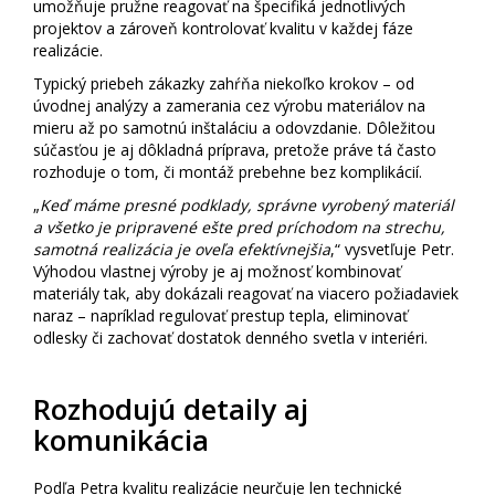
umožňuje pružne reagovať na špecifiká jednotlivých
projektov a zároveň kontrolovať kvalitu v každej fáze
realizácie.
Typický priebeh zákazky zahŕňa niekoľko krokov – od
úvodnej analýzy a zamerania cez výrobu materiálov na
mieru až po samotnú inštaláciu a odovzdanie. Dôležitou
súčasťou je aj dôkladná príprava, pretože práve tá často
rozhoduje o tom, či montáž prebehne bez komplikácií.
„
Keď máme presné podklady, správne vyrobený materiál
a všetko je pripravené ešte pred príchodom na strechu,
samotná realizácia je oveľa efektívnejšia
,“ vysvetľuje Petr.
Výhodou vlastnej výroby je aj možnosť kombinovať
materiály tak, aby dokázali reagovať na viacero požiadaviek
naraz – napríklad regulovať prestup tepla, eliminovať
odlesky či zachovať dostatok denného svetla v interiéri.
Rozhodujú detaily aj
komunikácia
Podľa Petra kvalitu realizácie neurčuje len technické