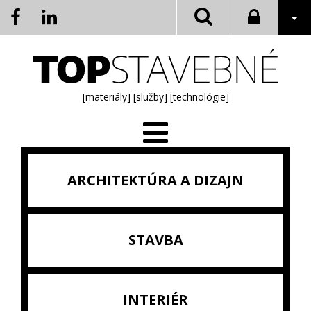
[materiály]
[služby]
[technológie]
ARCHITEKTÚRA A DIZAJN
STAVBA
INTERIÉR