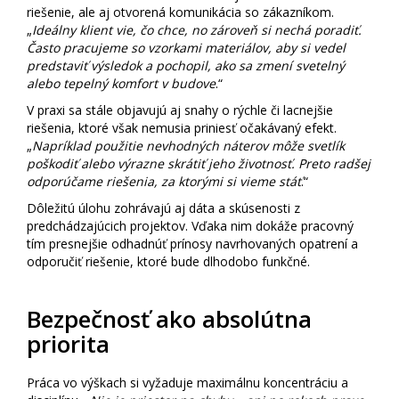
riešenie, ale aj otvorená komunikácia so zákazníkom.
„
Ideálny klient vie, čo chce, no zároveň si nechá poradiť.
Často pracujeme so vzorkami materiálov, aby si vedel
predstaviť výsledok a pochopil, ako sa zmení svetelný
alebo tepelný komfort v budove
.“
V praxi sa stále objavujú aj snahy o rýchle či lacnejšie
riešenia, ktoré však nemusia priniesť očakávaný efekt.
„
Napríklad použitie nevhodných náterov môže svetlík
poškodiť alebo výrazne skrátiť jeho životnosť. Preto radšej
odporúčame riešenia, za ktorými si vieme stáť
.“
Dôležitú úlohu zohrávajú aj dáta a skúsenosti z
predchádzajúcich projektov. Vďaka nim dokáže pracovný
tím presnejšie odhadnúť prínosy navrhovaných opatrení a
odporučiť riešenie, ktoré bude dlhodobo funkčné.
Bezpečnosť ako absolútna
priorita
Práca vo výškach si vyžaduje maximálnu koncentráciu a