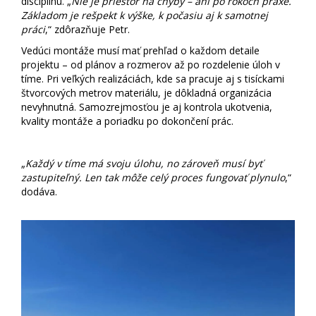
disciplínu. „
Nie je priestor na chyby – ani po rokoch praxe.
Základom je rešpekt k výške, k počasiu aj k samotnej
práci
,“ zdôrazňuje Petr.
Vedúci montáže musí mať prehľad o každom detaile
projektu – od plánov a rozmerov až po rozdelenie úloh v
tíme. Pri veľkých realizáciách, kde sa pracuje aj s tisíckami
štvorcových metrov materiálu, je dôkladná organizácia
nevyhnutná. Samozrejmosťou je aj kontrola ukotvenia,
kvality montáže a poriadku po dokončení prác.
„
Každý v tíme má svoju úlohu, no zároveň musí byť
zastupiteľný. Len tak môže celý proces fungovať plynulo
,“
dodáva.