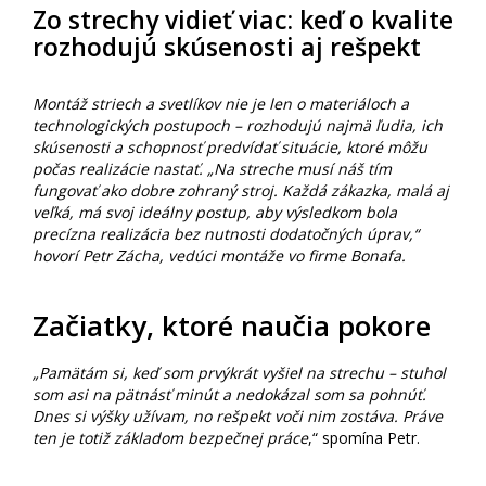
Zo strechy vidieť viac: keď o kvalite
rozhodujú skúsenosti aj rešpekt
Montáž striech a svetlíkov nie je len o materiáloch a
technologických postupoch – rozhodujú najmä ľudia, ich
skúsenosti a schopnosť predvídať situácie, ktoré môžu
počas realizácie nastať. „Na streche musí náš tím
fungovať ako dobre zohraný stroj. Každá zákazka, malá aj
veľká, má svoj ideálny postup, aby výsledkom bola
precízna realizácia bez nutnosti dodatočných úprav,“
hovorí Petr Zácha, vedúci montáže vo firme Bonafa.
Začiatky, ktoré naučia pokore
„Pamätám si, keď som prvýkrát vyšiel na strechu – stuhol
som asi na pätnásť minút a nedokázal som sa pohnúť.
Dnes si výšky užívam, no rešpekt voči nim zostáva. Práve
ten je totiž základom bezpečnej práce
,“ spomína Petr.