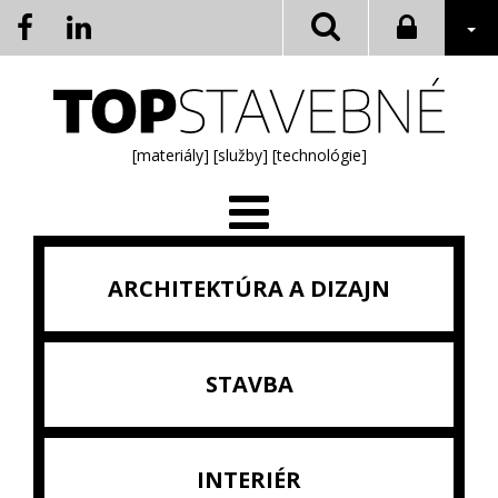
[materiály]
[služby]
[technológie]
ARCHITEKTÚRA A DIZAJN
STAVBA
INTERIÉR