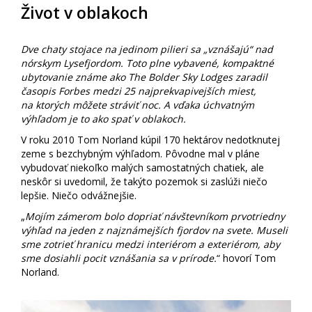
Život v oblakoch
Dve chaty stojace na jedinom pilieri sa „vznášajú“ nad
nórskym Lysefjordom. Toto plne vybavené, kompaktné
ubytovanie známe ako The Bolder Sky Lodges zaradil
časopis Forbes medzi 25 najprekvapivejších miest,
na ktorých môžete stráviť noc. A vďaka úchvatným
výhľadom je to ako spať v oblakoch.
V roku 2010 Tom Norland kúpil 170 hektárov nedotknutej
zeme s bezchybným výhľadom. Pôvodne mal v pláne
vybudovať niekoľko malých samostatných chatiek, ale
neskôr si uvedomil, že takýto pozemok si zaslúži niečo
lepšie. Niečo odvážnejšie.
„
Mojím zámerom bolo dopriať návštevníkom prvotriedny
výhľad na jeden z najznámejších fjordov na svete. Museli
sme zotrieť hranicu medzi interiérom a exteriérom, aby
sme dosiahli pocit vznášania sa v prírode.
“ hovorí Tom
Norland.