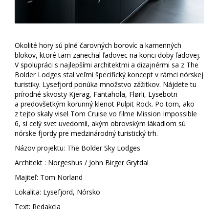
Okolité hory sú plné čarovných borovíc a kamenných
blokov, ktoré tam zanechal ľadovec na konci doby ľadovej.
V spolupráci s najlepšími architektmi a dizajnérmi sa z The
Bolder Lodges stal veľmi špecifický koncept v rámci nórskej
turistiky. Lysefjord ponúka množstvo zážitkov. Nájdete tu
prírodné skvosty Kjerag, Fantahola, Flørli, Lysebotn
a predovšetkým korunný klenot Pulpit Rock. Po tom, ako
z tejto skaly visel Tom Cruise vo filme Mission Impossible
6, si celý svet uvedomil, akým obrovským lákadlom sú
nórske fjordy pre medzinárodný turistický trh.
Názov projektu: The Bolder Sky Lodges
Architekt : Norgeshus / John Birger Grytdal
Majiteľ: Tom Norland
Lokalita: Lysefjord, Nórsko
Text: Redakcia