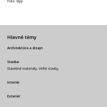
Foto: Vipp
Hlavné témy
Architektúra a dizajn
Stavba
Stavebné materiály
,
Veľké stavby
,
Interiér
Exteriér