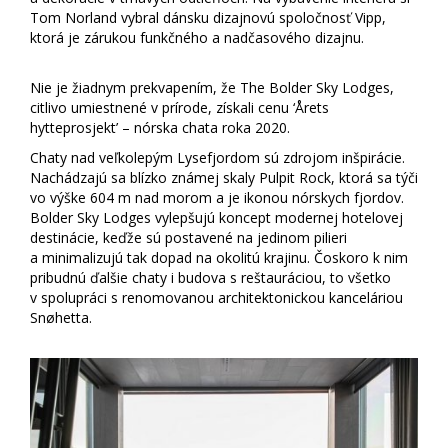
Tom Norland vybral dánsku dizajnovú spoločnosť Vipp,
ktorá je zárukou funkčného a nadčasového dizajnu.
Nie je žiadnym prekvapením, že The Bolder Sky Lodges,
citlivo umiestnené v prírode, získali cenu ‘Årets
hytteprosjekt’ – nórska chata roka 2020.
Chaty nad veľkolepým Lysefjordom sú zdrojom inšpirácie.
Nachádzajú sa blízko známej skaly Pulpit Rock, ktorá sa týči
vo výške 604 m nad morom a je ikonou nórskych fjordov.
Bolder Sky Lodges vylepšujú koncept modernej hotelovej
destinácie, keďže sú postavené na jedinom pilieri
a minimalizujú tak dopad na okolitú krajinu. Čoskoro k nim
pribudnú ďalšie chaty i budova s reštauráciou, to všetko
v spolupráci s renomovanou architektonickou kanceláriou
Snøhetta.