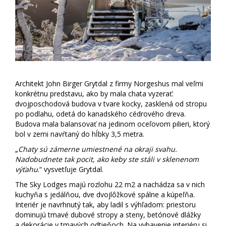
Architekt John Birger Grytdal z firmy Norgeshus mal veľmi
konkrétnu predstavu, ako by mala chata vyzerať:
dvojposchodová budova v tvare kocky, zasklená od stropu
po podlahu, odetá do kanadského cédrového dreva.
Budova mala balansovať na jedinom oceľovom pilieri, ktorý
bol v zemi navŕtaný do hĺbky 3,5 metra.
„
Chaty sú zámerne umiestnené na okraji svahu.
Nadobudnete tak pocit, ako keby ste stáli v sklenenom
výťahu
.“ vysvetľuje Grytdal.
The Sky Lodges majú rozlohu 22 m2 a nachádza sa v nich
kuchyňa s jedálňou, dve dvojlôžkové spálne a kúpeľňa.
Interiér je navrhnutý tak, aby ladil s výhľadom: priestoru
dominujú tmavé dubové stropy a steny, betónové dlážky
a dekorácie v tmavých odtieňoch. Na vybavenie interiéru si