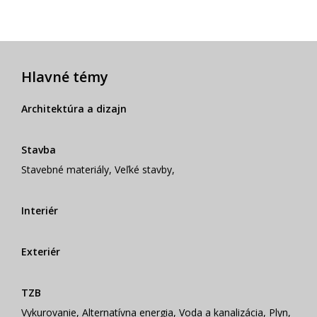
Hlavné témy
Architektúra a dizajn
Stavba
Stavebné materiály
,
Veľké stavby
,
Interiér
Exteriér
TZB
Vykurovanie
,
Alternatívna energia
,
Voda a kanalizácia
,
Plyn
,