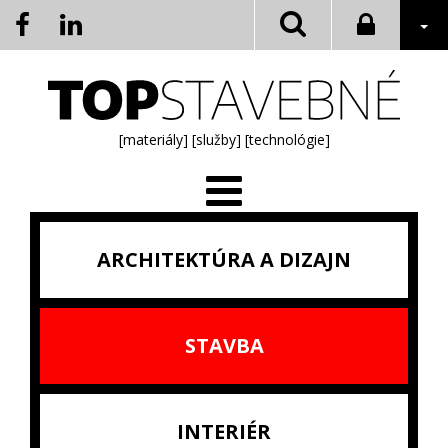
[materiály]
[služby]
[technológie]
ARCHITEKTÚRA A DIZAJN
STAVBA
INTERIÉR