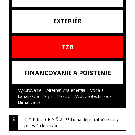
EXTERIÉR
TZB
FINANCOVANIE A POISTENIE
Vykurovanie
|
Alternatívna energia
|
Voda a
kanalizácia
|
Plyn
|
Elektro
|
Vzduchotechnika a
klimatizácia
|
T O P K U CH Y Ň A ! ! ! Tu nájdete užitočné rady
pre vašu kuchyňu .