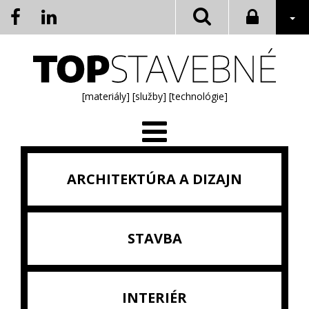
[materiály]
[služby]
[technológie]
ARCHITEKTÚRA A DIZAJN
STAVBA
INTERIÉR