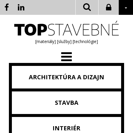
[materiály]
[služby]
[technológie]
ARCHITEKTÚRA A DIZAJN
STAVBA
INTERIÉR