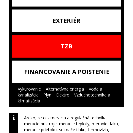
EXTERIÉR
TZB
FINANCOVANIE A POISTENIE
Vykurovanie
|
Alternatívna energia
|
Voda a
kanalizácia
|
Plyn
|
Elektro
|
Vzduchotechnika a
klimatizácia
|
Areko, s.r.o. - meracia a regulačná technika,
meracie prístroje, meranie teploty, meranie tlaku,
meranie prietoku, snímače tlaku, termovízia,